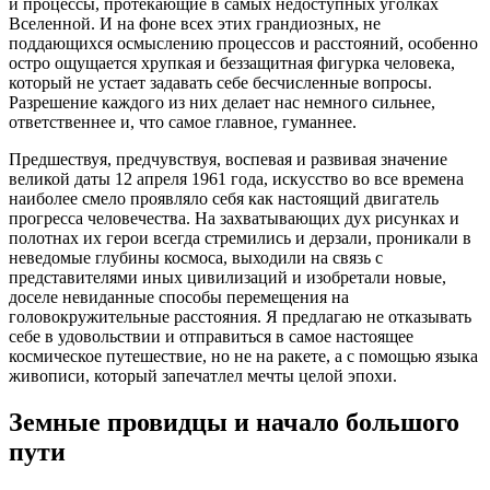
и процессы, протекающие в самых недоступных уголках
Вселенной. И на фоне всех этих грандиозных, не
поддающихся осмыслению процессов и расстояний, особенно
остро ощущается хрупкая и беззащитная фигурка человека,
который не устает задавать себе бесчисленные вопросы.
Разрешение каждого из них делает нас немного сильнее,
ответственнее и, что самое главное, гуманнее.
Предшествуя, предчувствуя, воспевая и развивая значение
великой даты 12 апреля 1961 года, искусство во все времена
наиболее смело проявляло себя как настоящий двигатель
прогресса человечества. На захватывающих дух рисунках и
полотнах их герои всегда стремились и дерзали, проникали в
неведомые глубины космоса, выходили на связь с
представителями иных цивилизаций и изобретали новые,
доселе невиданные способы перемещения на
головокружительные расстояния. Я предлагаю не отказывать
себе в удовольствии и отправиться в самое настоящее
космическое путешествие, но не на ракете, а с помощью языка
живописи, который запечатлел мечты целой эпохи.
Земные провидцы и начало большого
пути