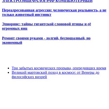
ЭЛЕКТРОЭНЦЕФАЛОГРАФ КОМПЬЮТЕРНЫЙ
Переадресованная агрессия: человеческая реальность, а не
только животный инстинкт
Эпиорнис: тайны гигантской слоновой птицы и её
огромных яиц
Ремонт своими руками - долгий, беспощадный, но
экономный
Три забытых космических прорыва, опередивших время
Великий мартовский поход в космосе: от Венеры до
философских вихрей