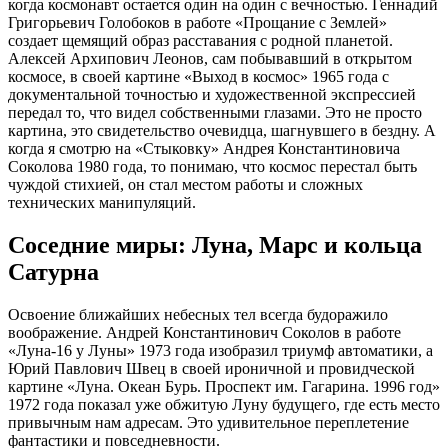
когда космонавт остается один на один с вечностью. Геннадий
Григорьевич Голобоков в работе «Прощание с Землей»
создает щемящий образ расставания с родной планетой.
Алексей Архипович Леонов, сам побывавший в открытом
космосе, в своей картине «Выход в космос» 1965 года с
документальной точностью и художественной экспрессией
передал то, что видел собственными глазами. Это не просто
картина, это свидетельство очевидца, шагнувшего в бездну. А
когда я смотрю на «Стыковку» Андрея Константиновича
Соколова 1980 года, то понимаю, что космос перестал быть
чуждой стихией, он стал местом работы и сложных
технических манипуляций.
Соседние миры: Луна, Марс и кольца
Сатурна
Освоение ближайших небесных тел всегда будоражило
воображение. Андрей Константинович Соколов в работе
«Луна-16 у Луны» 1973 года изобразил триумф автоматики, а
Юрий Павлович Швец в своей ироничной и провидческой
картине «Луна. Океан Бурь. Проспект им. Гагарина. 1996 год»
1972 года показал уже обжитую Луну будущего, где есть место
привычным нам адресам. Это удивительное переплетение
фантастики и повседневности.