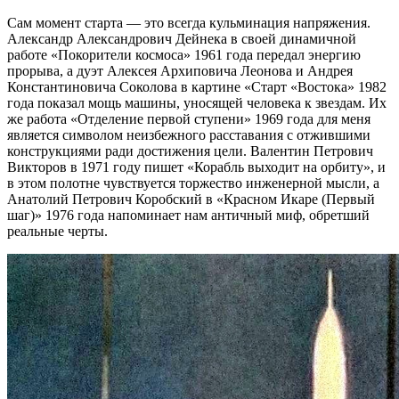
Сам момент старта — это всегда кульминация напряжения.
Александр Александрович Дейнека в своей динамичной
работе «Покорители космоса» 1961 года передал энергию
прорыва, а дуэт Алексея Архиповича Леонова и Андрея
Константиновича Соколова в картине «Старт «Востока» 1982
года показал мощь машины, уносящей человека к звездам. Их
же работа «Отделение первой ступени» 1969 года для меня
является символом неизбежного расставания с отжившими
конструкциями ради достижения цели. Валентин Петрович
Викторов в 1971 году пишет «Корабль выходит на орбиту», и
в этом полотне чувствуется торжество инженерной мысли, а
Анатолий Петрович Коробский в «Красном Икаре (Первый
шаг)» 1976 года напоминает нам античный миф, обретший
реальные черты.