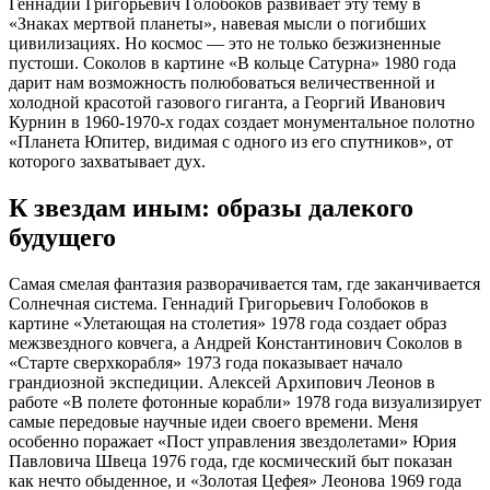
Геннадий Григорьевич Голобоков развивает эту тему в
«Знаках мертвой планеты», навевая мысли о погибших
цивилизациях. Но космос — это не только безжизненные
пустоши. Соколов в картине «В кольце Сатурна» 1980 года
дарит нам возможность полюбоваться величественной и
холодной красотой газового гиганта, а Георгий Иванович
Курнин в 1960-1970-х годах создает монументальное полотно
«Планета Юпитер, видимая с одного из его спутников», от
которого захватывает дух.
К звездам иным: образы далекого
будущего
Самая смелая фантазия разворачивается там, где заканчивается
Солнечная система. Геннадий Григорьевич Голобоков в
картине «Улетающая на столетия» 1978 года создает образ
межзвездного ковчега, а Андрей Константинович Соколов в
«Старте сверхкорабля» 1973 года показывает начало
грандиозной экспедиции. Алексей Архипович Леонов в
работе «В полете фотонные корабли» 1978 года визуализирует
самые передовые научные идеи своего времени. Меня
особенно поражает «Пост управления звездолетами» Юрия
Павловича Швеца 1976 года, где космический быт показан
как нечто обыденное, и «Золотая Цефея» Леонова 1969 года