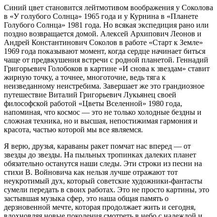
Синий цвет становится лейтмотивом воображения у Соколова
в «У голубого Солнца» 1965 года и у Курнина в «Планете
Голубого Солнца» 1981 года. Но всякая экспедиция рано или
поздно возвращается домой. Алексей Архипович Леонов и
Андрей Константинович Соколов в работе «Старт к Земле»
1969 года показывают момент, когда сердце начинает биться
чаще от предвкушения встречи с родной планетой. Геннадий
Григорьевич Голобоков в картине «И снова к звездам» ставит
жирную точку, а точнее, многоточие, ведь тяга к
неизведанному неистребима. Завершает же это грандиозное
путешествие Виталий Григорьевич Лукьянец своей
философской работой «Цветы Вселенной» 1980 года,
напоминая, что космос — это не только холодные бездны и
сложная техника, но и высшая, непостижимая гармония и
красота, частью которой мы все являемся.
Я верю, друзья, караваны ракет помчат нас вперед — от
звезды до звезды. На пыльных тропинках далеких планет
обязательно останутся наши следы. Эти строки из песни на
стихи В. Войновича как нельзя лучше отражают тот
неукротимый дух, который советские художники-фантасты
сумели передать в своих работах. Это не просто картины, это
застывшая музыка сфер, это наша общая память о
дерзновенной мечте, которая продолжает жить и сегодня,
вдохновляя новые поколения смотреть в небо с надеждой и