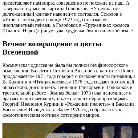
представляют нам миры, совершенно не похожие на наш. А
завершает эту мысль картина Голобокова «У цели», где
долгожданный контакт наконец-то состоялся. Соколов в
«Утре планеты двух солнц» 1973 года показывает
инопланетный пейзаж, а Голобоков в «Тружениках космоса
(Планета Игрек)» рисует уже трудовые будни на чужой земле.
Вечное возвращение и цветы
Вселенной
Космическая одиссея не была бы полной без философского
осмысления. Валентин Петрович Викторов в картине «Полет
продолжается» 1971 года говорит о бесконечности познания, а
В. Калинин в «Птицах космоса» 1976 года создает поэтичный
образ свободного полета. Геннадий Григорьевич Голобоков в
трогательной работе «Земная белка» 1973 года напоминает о
братьях наших меньших, также ставших первопроходцами.
Георгий Иванович Курнин в «Рождении планеты» и Василий
Васильевич Иващенко в «Заре» 1976 года обращаются к
космогоническим мотивам сотворения миров.