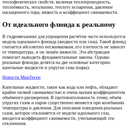
теплофизических свойств, включая теплопроводность,
теплоёмкость, энтальпию, теплоту испарения, давление
насыщенного пара, вязкость и коэффициент сжимаемости.
От идеального флюида к реальному
В гидромеханике для упрощения расчётов часто используется
модель идеального флюида (жидкости или газа). Такой флюид
считается абсолютно несжимаемым, его плотность не зависит
от температуры, и он лишён вязкости. Эта абстракция
помогает выводить фундаментальные законы. Однако
реальные флюиды делятся на две основные категории:
капельные жидкости и упругие газы (пары).
Новости МирТесен
Капельные жидкости, такие как вода или нефть, обладают
крайне низкой сжимаемостью и очень малым коэффициентом
объёмного расширения. В противоположность этому, объём
упругих газов и паров существенно меняется при колебаниях
температуры и давления. Для описания поведения реальных
газов, которое отклоняется от модели идеального газа,
вводится коэффициент сжимаемости, учитывающий эти
отклонения.