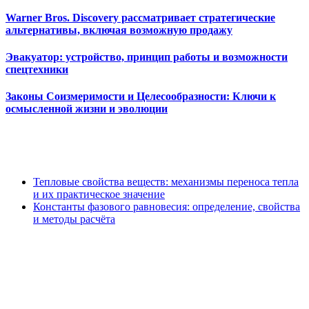
Warner Bros. Discovery рассматривает стратегические
альтернативы, включая возможную продажу
Эвакуатор: устройство, принцип работы и возможности
спецтехники
Законы Соизмеримости и Целесообразности: Ключи к
осмысленной жизни и эволюции
Тепловые свойства веществ: механизмы переноса тепла
и их практическое значение
Константы фазового равновесия: определение, свойства
и методы расчёта