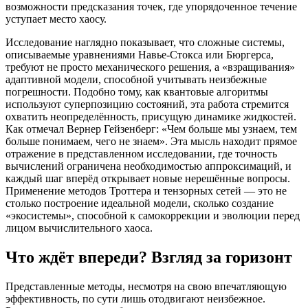
возможности предсказания точек, где упорядоченное течение
уступает место хаосу.
Исследование наглядно показывает, что сложные системы,
описываемые уравнениями Навье-Стокса или Бюргерса,
требуют не просто механического решения, а «взращивания»
адаптивной модели, способной учитывать неизбежные
погрешности. Подобно тому, как квантовые алгоритмы
используют суперпозицию состояний, эта работа стремится
охватить неопределённость, присущую динамике жидкостей.
Как отмечал Вернер Гейзенберг: «Чем больше мы узнаем, тем
больше понимаем, чего не знаем». Эта мысль находит прямое
отражение в представленном исследовании, где точность
вычислений ограничена необходимостью аппроксимаций, и
каждый шаг вперёд открывает новые нерешённые вопросы.
Применение методов Троттера и тензорных сетей — это не
столько построение идеальной модели, сколько создание
«экосистемы», способной к самокоррекции и эволюции перед
лицом вычислительного хаоса.
Что ждёт впереди? Взгляд за горизонт
Представленные методы, несмотря на свою впечатляющую
эффективность, по сути лишь отодвигают неизбежное.