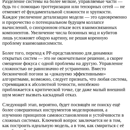
Разделение системы на более мелкие, управляемые части —
будь то с помощью троттеризации или тензорных сетей — не
отменяет её фундаментальной сложности и хрупкости.
Каждое увеличение детализации модели — это одновременно
и пророчество о потенциальном будущем коллапсе
вычислений, о синхронном отказе всех взаимосвязанных
компонентов. Увеличение числа бозонных мод и кубитов
лишь усложняет общую картину, не решая коренную
проблему взаимозависимости.
Более того, переход к PP-представлению для динамики
открытых систем — это не окончательное решение, а скорее
смещение фокуса с одной проблемы на другую. Управление
сложностью не равнозначно её устранению. Вместо
бесконечной погони за «доказуемо эффективными»
алгоритмами, возможно, следует признать, что любая система,
стремящаяся к абсолютной точности, неизбежно
приближается к критической точке, где даже малый внешний
шум может вызвать каскадный отказ.
Следующий этап, вероятно, будет посвящён не поиску ещё
более совершенных инструментов моделирования, а
изучению принципов самовосстановления и устойчивости в
сложных системах. Ключевой вопрос заключается не в том,
как построить идеальную модель, а в том, как смириться с её