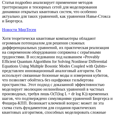
Статья подробно анализирует применение методов
троттеризации и тензорных сетей для моделирования
динамики открытых квантовых систем, что особенно
актуально для таких уравнений, как уравнения Навье-Стокса
и Бюргерса.
Новости МирТесен
Хотя теоретически квантовые компьютеры обладают
огромным потенциалом для решения сложных
дифференциальных уравнений, их практическая реализация
на современном оборудовании сопряжена с серьёзными
трудностями. В исследовании под названием «Provably
Efficient Quantum Algorithms for Solving Nonlinear Differential
Equations Using Multiple Bosonic Modes Coupled with Qubits»
представлен инновационный аналоговый алгоритм. Он
использует связанные бозонные моды и измерения кубитов,
что позволяет обойтись без оцифровки гильбертова
пространства. Этот подход с доказанной эффективностью
моделирует эволюцию нелинейных уравнений в частных
производных, требуя лишь O(T(log L + dr log K)) временных
шагов, что подтверждено симуляциями уравнений Бюргерса и
Фишера-КПП. Возникает ключевой вопрос: может ли эта
схема стать фундаментом для создания практических
квантовых алгоритмов, способных моделировать сложные