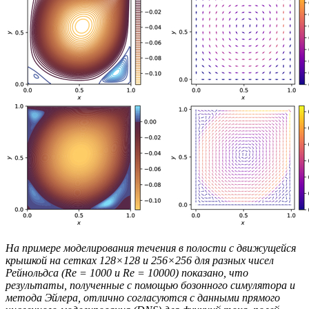
На примере моделирования течения в полости с движущейся
крышкой на сетках 128×128 и 256×256 для разных чисел
Рейнольдса (Re = 1000 и Re = 10000) показано, что
результаты, полученные с помощью бозонного симулятора и
метода Эйлера, отлично согласуются с данными прямого