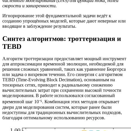
численного моделирования (DNS) для функций тока, полей
скорости и завихренности.
Игнорирование этой фундаментальной задачи ведёт к
созданию упрощённых моделей, которые дают неверные или
вводящие в заблуждение результаты.
Синтез алгоритмов: троттеризация и
TEBD
Алгоритм троттеризации предоставляет мощный инструмент
для аппроксимации временной эволюции, необходимой для
решения сложных уравнений, таких как уравнение Бюргерса
или задача о вихревом течении. Его синергия с алгоритмом
TEBD (Time-Evolving Block Decimation), основанным на
тензорных сетях, приводит к радикальному снижению
вычислительных затрат при сохранении высокой точности
моделирования. В работе использовался согласованный
временной шаг 10⁻⁵. Комбинация этих методов открывает
двери для моделирования систем, которые ранее были
недоступны для традиционных вычислительных подходов,
благодаря оптимальному использованию ресурсов.