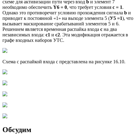
схеме для активизации пути через вход
b
и элемент 7
необходимо обеспечить
Y6 = 0
, что требует условия
c = 1
.
Однако это противоречит условию прохождения сигнала
b
и
приводит к постоянной «1» на выходе элемента 5 (
У5 =1
), что
вызывает маскирование срабатываний элементов 5 и 6.
Решением является временная распайка входа
c
на два
независимых входа:
c1
и
c2
. Эта модификация отражается в
графе входных наборов УТС.
Схема с распайкой входа с представлена на рисунке 16.10.
Обсудим