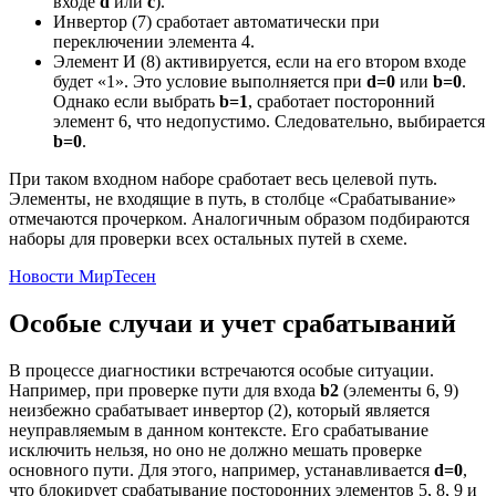
входе
d
или
c
).
Инвертор (7) сработает автоматически при
переключении элемента 4.
Элемент И (8) активируется, если на его втором входе
будет «1». Это условие выполняется при
d=0
или
b=0
.
Однако если выбрать
b=1
, сработает посторонний
элемент 6, что недопустимо. Следовательно, выбирается
b=0
.
При таком входном наборе сработает весь целевой путь.
Элементы, не входящие в путь, в столбце «Срабатывание»
отмечаются прочерком. Аналогичным образом подбираются
наборы для проверки всех остальных путей в схеме.
Новости МирТесен
Особые случаи и учет срабатываний
В процессе диагностики встречаются особые ситуации.
Например, при проверке пути для входа
b2
(элементы 6, 9)
неизбежно срабатывает инвертор (2), который является
неуправляемым в данном контексте. Его срабатывание
исключить нельзя, но оно не должно мешать проверке
основного пути. Для этого, например, устанавливается
d=0
,
что блокирует срабатывание посторонних элементов 5, 8, 9 и