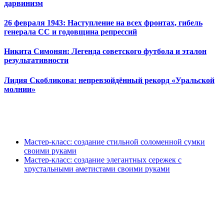
дарвинизм
26 февраля 1943: Наступление на всех фронтах, гибель
генерала СС и годовщина репрессий
Никита Симонян: Легенда советского футбола и эталон
результативности
Лидия Скобликова: непревзойдённый рекорд «Уральской
молнии»
Мастер-класс: создание стильной соломенной сумки
своими руками
Мастер-класс: создание элегантных сережек с
хрустальными аметистами своими руками