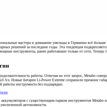
ональные мастера и домашние умельцы в Германии всё больше ц
торных решений за последние годы. Эта тенденция подкрепляет
 мощные инструменты, ранее работавшие только от сети. Теперь 
ргии
одолжительность работы. Отвечая на этот запрос, Metabo сове
0 Ач. Новые батареи Li-Power Extreme сохранили прежние габари
 работы инструмента без подзарядки.
есен
ккумуляторов с существующим парком инструментов Metabo на 14
 увеличенной автономности.