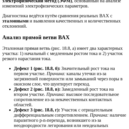
электрофизический метод (ЭФМ)
, основанный на анализе
изменений электрофизических параметров.
Диагностика ведётся путём сравнения реальных ВАХ с
эталонными
и выявления качественных и количественных
отклонений.
Анализ прямой ветви ВАХ
Эталонная прямая ветвь (рис. 18.8, а) имеет два характерных
участка: 1) начальный с медленным ростом тока и 2) участок
резкого нарастания тока.
Дефект 1 (рис. 18.8, б):
Значительный рост тока на
первом участке.
Причина:
каналы утечки из-за
загрязнений поверхности или замыканий через поры в
окисном слое, что шунтирует переход.
Дефект 2 (рис. 18.8, в):
Замедленный рост тока на
втором участке.
Причина:
высокое последовательное
сопротивление из-за некачественных контактных
областей.
Дефект 3 (рис. 18.8, г):
Участок с отрицательным
дифференциальным сопротивлением.
Причина:
наличие
паразитного p-n-перехода, возникшего из-за
неоднородности легирования или неидеальных