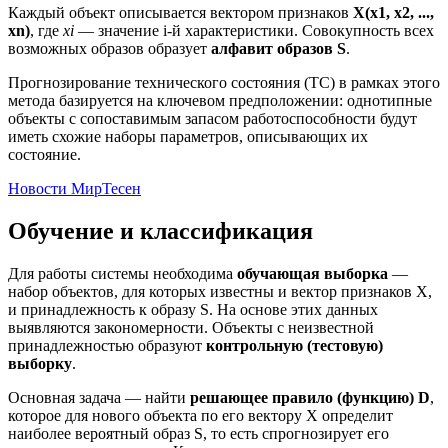
Каждый объект описывается вектором признаков
X(x1, x2, ...,
xn)
, где
xi
— значение i-й характеристики. Совокупность всех
возможных образов образует
алфавит образов S
.
Прогнозирование технического состояния (ТС) в рамках этого
метода базируется на ключевом предположении: однотипные
объекты с сопоставимым запасом работоспособности будут
иметь схожие наборы параметров, описывающих их
состояние.
Новости МирТесен
Обучение и классификация
Для работы системы необходима
обучающая выборка
—
набор объектов, для которых известны и вектор признаков X,
и принадлежность к образу S. На основе этих данных
выявляются закономерности. Объекты с неизвестной
принадлежностью образуют
контрольную (тестовую)
выборку
.
Основная задача — найти
решающее правило (функцию) D
,
которое для нового объекта по его вектору X определит
наиболее вероятный образ S, то есть спрогнозирует его