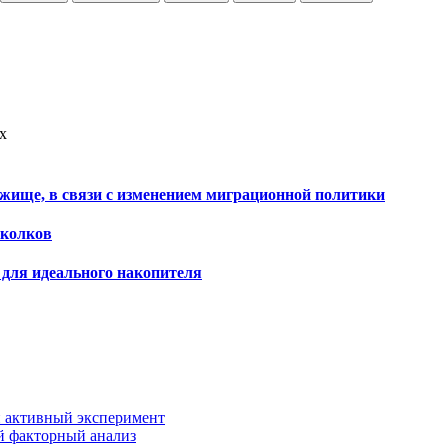
х
ежище, в связи с изменением миграционной политики
сколков
 для идеального накопителя
и активный эксперимент
й факторный анализ