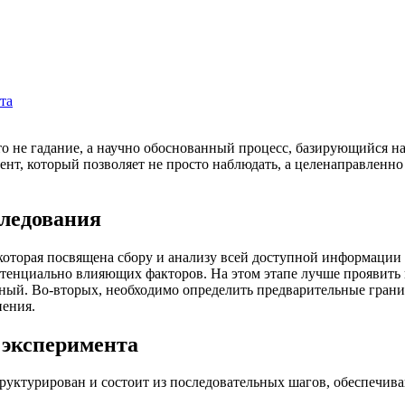
та
о не гадание, а научно обоснованный процесс, базирующийся на
т, который позволяет не просто наблюдать, а целенаправленно 
следования
 которая посвящена сбору и анализу всей доступной информации
потенциально влияющих факторов. На этом этапе лучше проявит
жный. Во-вторых, необходимо определить предварительные гран
нения.
 эксперимента
руктурирован и состоит из последовательных шагов, обеспечива