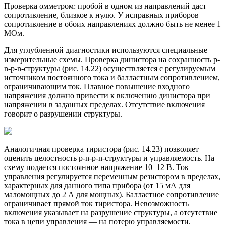
Проверка омметром: пробой в одном из направлений даст
сопротивление, близкое к нулю. У исправных приборов
сопротивление в обоих направлениях должно быть не менее 1
МОм.
Для углубленной диагностики используются специальные
измерительные схемы. Проверка динистора на сохранность p-
n-p-n-структуры (рис. 14.22) осуществляется с регулируемым
источником постоянного тока и балластным сопротивлением,
ограничивающим ток. Плавное повышение входного
напряжения должно привести к включению динистора при
напряжении в заданных пределах. Отсутствие включения
говорит о разрушении структуры.
Аналогичная проверка тиристора (рис. 14.23) позволяет
оценить целостность p-n-p-n-структуры и управляемость. На
схему подается постоянное напряжение 10–12 В. Ток
управления регулируется переменным резистором в пределах,
характерных для данного типа прибора (от 15 мА для
маломощных до 2 А для мощных). Балластное сопротивление
ограничивает прямой ток тиристора. Невозможность
включения указывает на разрушение структуры, а отсутствие
тока в цепи управления — на потерю управляемости.