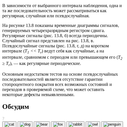
В зависимости от выбранного интервала наблюдения, одна и
та же последовательность может рассматриваться как
регулярная, случайная или псевдослучайная.
На рисунке 13.8 показаны временные диаграммы сигналов,
генерируемых четырехразрядным регистром сдвига.
Регулярные сигналы (рис. 13.8, б) всегда периодичны.
Случайный сигнал представлен на рис. 13.8, в.
Псевдослучайные сигналы (рис. 13.8, г, д) на коротком
интервале (
T
<< T
) ведут себя как случайные, а на
1
r
интервале, сравнимом с периодом или превышающем его (
T
2
≥ T
), — как регулярные периодические.
r
Основным недостатком тестов на основе псевдослучайных
последовательностей является отсутствие гарантии
стопроцентного покрытия всех возможных состояний и
переходов в проверяемой схеме, что может оставить
некоторые дефекты невыявленными.
Обсудим
?