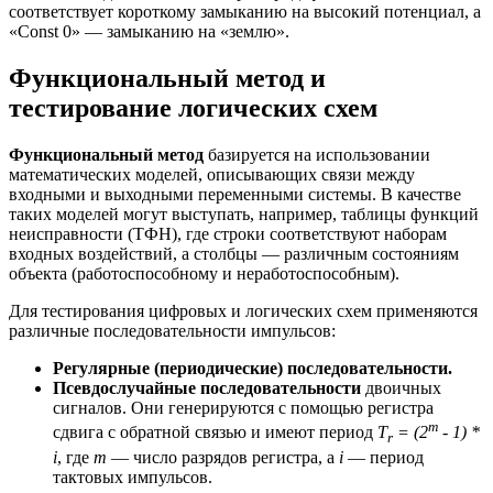
соответствует короткому замыканию на высокий потенциал, а
«Const 0» — замыканию на «землю».
Функциональный метод и
тестирование логических схем
Функциональный метод
базируется на использовании
математических моделей, описывающих связи между
входными и выходными переменными системы. В качестве
таких моделей могут выступать, например, таблицы функций
неисправности (ТФН), где строки соответствуют наборам
входных воздействий, а столбцы — различным состояниям
объекта (работоспособному и неработоспособным).
Для тестирования цифровых и логических схем применяются
различные последовательности импульсов:
Регулярные (периодические) последовательности.
Псевдослучайные последовательности
двоичных
сигналов. Они генерируются с помощью регистра
m
сдвига с обратной связью и имеют период
T
= (2
- 1) *
r
i
, где
m
— число разрядов регистра, а
i
— период
тактовых импульсов.