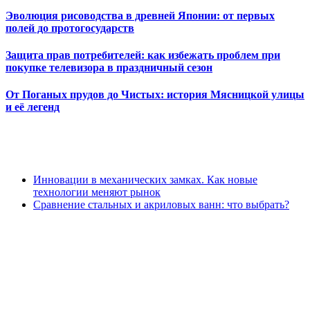
Эволюция рисоводства в древней Японии: от первых
полей до протогосударств
Защита прав потребителей: как избежать проблем при
покупке телевизора в праздничный сезон
От Поганых прудов до Чистых: история Мясницкой улицы
и её легенд
Инновации в механических замках. Как новые
технологии меняют рынок
Сравнение стальных и акриловых ванн: что выбрать?