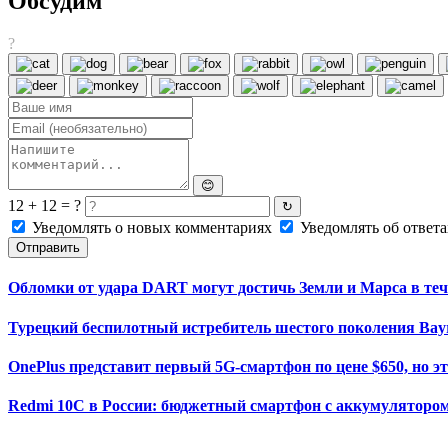
Обсудим
?
😊
12 + 12 = ?
↻
Уведомлять о новых комментариях
Уведомлять об ответа
Отправить
Обломки от удара DART могут достичь Земли и Марса в теч
Турецкий беспилотный истребитель шестого поколения Bayr
OnePlus представит первый 5G-смартфон по цене $650, но э
Redmi 10C в России: бюджетный смартфон с аккумулятором 