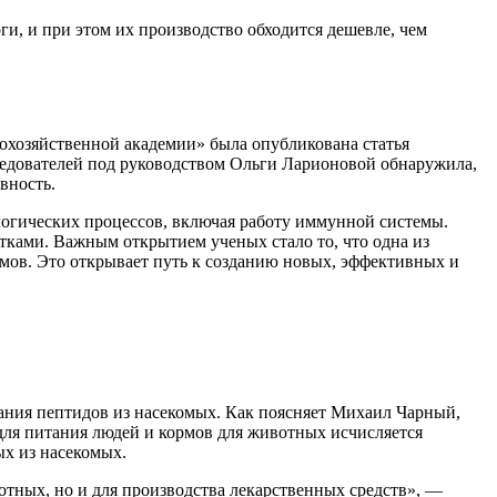
ги, и при этом их производство обходится дешевле, чем
кохозяйственной академии» была опубликована статья
ледователей под руководством Ольги Ларионовой обнаружила,
вность.
логических процессов, включая работу иммунной системы.
тками. Важным открытием ученых стало то, что одна из
змов. Это открывает путь к созданию новых, эффективных и
ания пептидов из насекомых. Как поясняет Михаил Чарный,
ля питания людей и кормов для животных исчисляется
ых из насекомых.
тных, но и для производства лекарственных средств», —