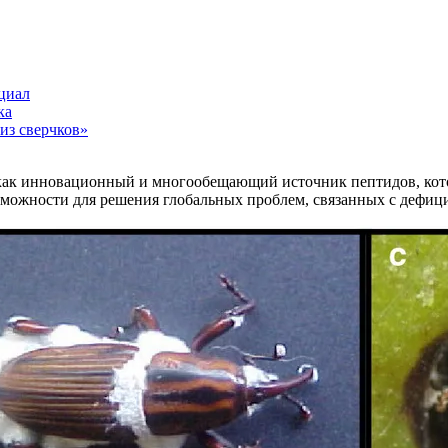
циал
ка
из сверчков»
как инновационный и многообещающий источник пептидов, кото
зможности для решения глобальных проблем, связанных с дефици