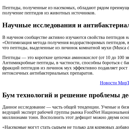
Пептиды, полученные из насекомых, обладают рядом преимущест
получение пептидов из животных источников.
Научные исследования и антибактериа
В научном сообществе активно изучаются свойства пептидов н
«Оптимизация метода получения водорастворимых пептидов, вы
что пептиды, выделенные из личинок комнатной мухи (Musca 
Пептиды — это короткие цепочки аминокислот (от 10 до 100 з
Антимикробные пептиды, в частности, способны бороться с ба
фракций пептидов из личинок мух эффективно подавляет рост 
нетоксичных антибактериальных препаратов.
Новости МирТ
Бум технологий и решение проблемы д
Данное исследование — часть общей тенденции. Ученые и бизн
ведущий эксперт рабочей группы рынка FoodNet Национальной
миллионами тонн. Восполнить этот дефицит можно двумя основ
«Насекомые могут стать сырьем не только для кормовых добав