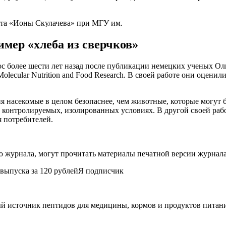
кта «Ионы Скулачева» при МГУ им.
имер «хлеба из сверчков»
рос более шести лет назад после публикации немецких ученых 
lecular Nutrition and Food Research. В своей работе они оцени
я насекомые в целом безопаснее, чем животные, которые могут 
 контролируемых, изолированных условиях. В другой своей рабо
 потребителей.
журнала, могут прочитать материалы печатной версии журнала
 выпуска за 120 рублейЯ подписчик
й источник пептидов для медицины, кормов и продуктов питан