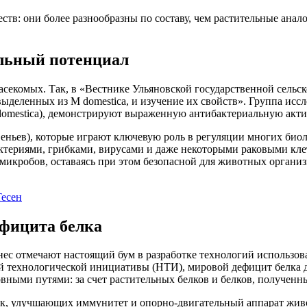
в: они более разнообразны по составу, чем растительные анало
льный потенциал
асекомых. Так, в «Вестнике Ульяновской государственной сельс
деленных из М domestica, и изучение их свойств». Группа исс
domestica), демонстрируют выраженную антибактериальную акти
веньев), которые играют ключевую роль в регуляции многих био
ктериями, грибками, вирусами и даже некоторыми раковыми кле
микробов, оставаясь при этом безопасной для животных органи
есен
ефицита белка
ес отмечают настоящий бум в разработке технологий использов
 технологической инициативы (НТИ), мировой дефицит белка д
ными путями: за счет растительных белков и белков, полученн
ок, улучшающих иммунитет и опорно-двигательный аппарат живо