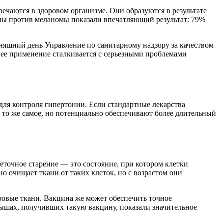
ечаются в здоровом организме. Они образуются в результате
ны против меланомы показали впечатляющий результат: 79%
дняшний день Управление по санитарному надзору за качеством
ее применение сталкивается с серьезными проблемами
ля контроля гипертонии. Если стандартные лекарства
 то же самое, но потенциально обеспечивают более длительный
точное старение — это состояние, при котором клетки
о очищает ткани от таких клеток, но с возрастом они
ровые ткани. Вакцина же может обеспечить точное
ышах, получивших такую вакцину, показали значительное