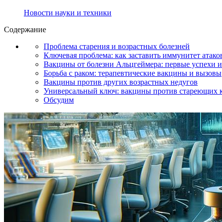
Новости науки и техники
Содержание
Проблема старения и возрастных болезней
Ключевая проблема: как заставить иммунитет атако
Вакцины от болезни Альцгеймера: первые успехи 
Борьба с раком: терапевтические вакцины и вызовы
Вакцины против других возрастных недугов
Универсальный ключ: вакцины против стареющих 
Обсудим