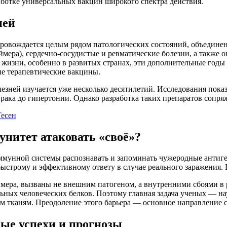
аботке универсальных вакцин широкого спектра действия.
ней
ровождается целым рядом патологических состояний, объединен
мера), сердечно-сосудистые и ревматические болезни, а также о
изни, особенно в развитых странах, эти дополнительные годы д
ые терапевтические вакцины.
зней изучается уже несколько десятилетий. Исследования показ
и рака до гипертонии. Однако разработка таких препаратов соп
есен
унитет атаковать «своё»?
ммунной системы распознавать и запоминать чужеродные анти
ыстрому и эффективному ответу в случае реального заражения. В
еймера, вызваны не внешним патогеном, а внутренними сбоями в
ьных человеческих белков. Поэтому главная задача ученых — на
ым тканям. Преодоление этого барьера — основное направление
ые успехи и прогнозы