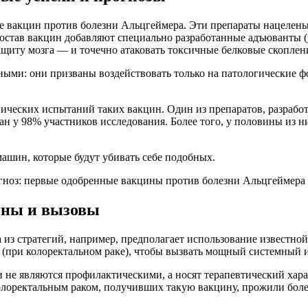
е вакцин против болезни Альцгеймера. Эти препараты нацелены
 состав вакцин добавляют специально разработанные адъюванты 
щиту мозга — и точечно атаковать токсичные белковые скоплен
ыми: они призваны воздействовать только на патологические ф
ических испытаний таких вакцин. Один из препаратов, разработ
 у 98% участников исследования. Более того, у половины из н
ашин, которые будут убивать себе подобных.
ноз: первые одобренные вакцины против болезни Альцгеймера м
ины и вызовы
а из стратегий, например, предполагает использование известн
(при колоректальном раке), чтобы вызвать мощный системный 
не являются профилактическими, а носят терапевтический хара
олоректальным раком, получивших такую вакцину, прожили более 