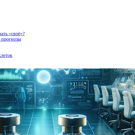
вать «своё»?
и прогнозы
клеток