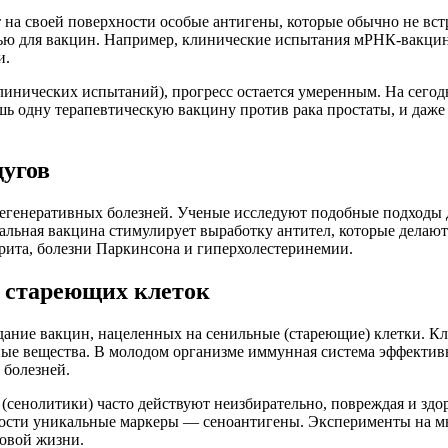
на своей поверхности особые антигены, которые обычно не встр
нью для вакцин. Например, клинические испытания мРНК-вакци
и.
клинических испытаний), прогресс остается умеренным. На сего
одну терапевтическую вакцину против рака простаты, и даже 
дугов
егенеративных болезней. Ученые исследуют подобные подходы д
альная вакцина стимулирует выработку антител, которые делают
трита, болезни Паркинсона и гиперхолестеринемии.
 стареющих клеток
ние вакцин, нацеленных на сенильные (стареющие) клетки. Кле
ные вещества. В молодом организме иммунная система эффективн
 болезней.
сенолитики) часто действуют неизбирательно, повреждая и здо
хности уникальные маркеры — сеноантигены. Эксперименты на м
овой жизни.