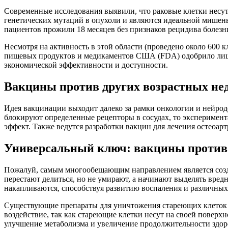
Современные исследования выявили, что раковые клетки несут 
генетических мутаций в опухоли и являются идеальной мише
пациентов прожили 18 месяцев без признаков рецидива болезн
Несмотря на активность в этой области (проведено около 600 
пищевых продуктов и медикаментов США (FDA) одобрило лишь 
экономической эффективности и доступности.
Вакцины против других возрастных не
Идея вакцинации выходит далеко за рамки онкологии и нейрод
блокируют определенные рецепторы в сосудах, то эксперимент
эффект. Также ведутся разработки вакцин для лечения остеоар
Универсальный ключ: вакцины против
Пожалуй, самым многообещающим направлением является созда
перестают делиться, но не умирают, а начинают выделять вред
накапливаются, способствуя развитию воспаления и различных
Существующие препараты для уничтожения стареющих клеток (
воздействие, так как стареющие клетки несут на своей повер
улучшение метаболизма и увеличение продолжительности здор