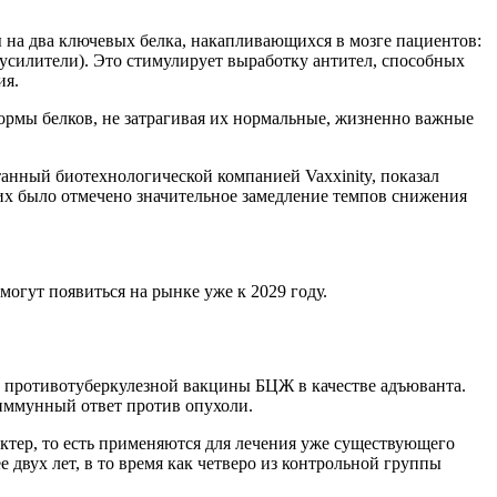
 на два ключевых белка, накапливающихся в мозге пациентов:
(усилители). Это стимулирует выработку антител, способных
ия.
ормы белков, не затрагивая их нормальные, жизненно важные
анный биотехнологической компанией Vaxxinity, показал
их было отмечено значительное замедление темпов снижения
огут появиться на рынке уже к 2029 году.
ой противотуберкулезной вакцины БЦЖ в качестве адъюванта.
иммунный ответ против опухоли.
ктер, то есть применяются для лечения уже существующего
двух лет, в то время как четверо из контрольной группы