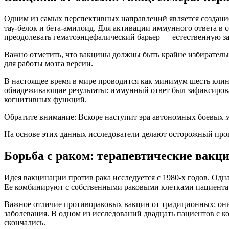
Одним из самых перспективных направлений является создани
тау-белок и бета-амилоид. Для активации иммунного ответа в
преодолевать гематоэнцефалический барьер — естественную за
Важно отметить, что вакцины должны быть крайне избирательн
для работы мозга версии.
В настоящее время в мире проводится как минимум шесть клин
обнадеживающие результаты: иммунный ответ был зафиксирован
когнитивных функций.
Обратите внимание: Вскоре наступит эра автономных боевых м
На основе этих данных исследователи делают осторожный прог
Борьба с раком: терапевтические вакц
Идея вакцинации против рака исследуется с 1980-х годов. Одн
Ее комбинируют с собственными раковыми клетками пациента 
Важное отличие противораковых вакцин от традиционных: они 
заболевания. В одном из исследований двадцать пациентов с к
скончались.