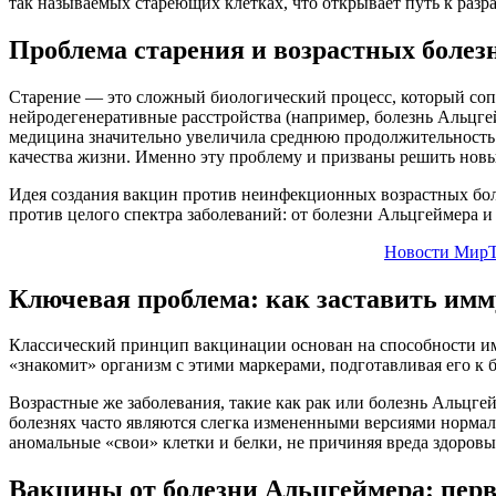
так называемых стареющих клетках, что открывает путь к разр
Проблема старения и возрастных болез
Старение — это сложный биологический процесс, который соп
нейродегенеративные расстройства (например, болезнь Альцгей
медицина значительно увеличила среднюю продолжительность ж
качества жизни. Именно эту проблему и призваны решить нов
Идея создания вакцин против неинфекционных возрастных боле
против целого спектра заболеваний: от болезни Альцгеймера 
Новости МирТ
Ключевая проблема: как заставить имм
Классический принцип вакцинации основан на способности и
«знакомит» организм с этими маркерами, подготавливая его к б
Возрастные же заболевания, такие как рак или болезнь Альцг
болезнях часто являются слегка измененными версиями нормал
аномальные «свои» клетки и белки, не причиняя вреда здоров
Вакцины от болезни Альцгеймера: перв