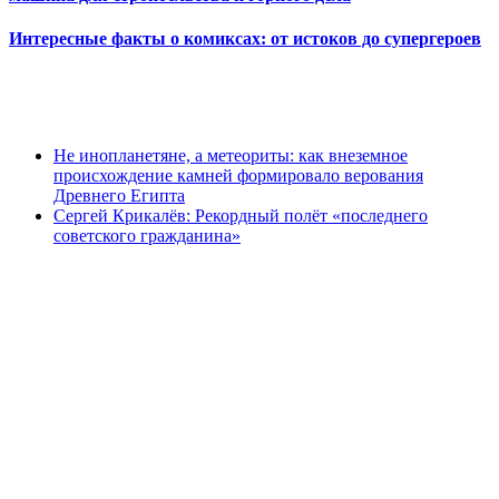
Интересные факты о комиксах: от истоков до супергероев
Не инопланетяне, а метеориты: как внеземное
происхождение камней формировало верования
Древнего Египта
Сергей Крикалёв: Рекордный полёт «последнего
советского гражданина»