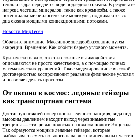
тепло от ядра передаётся воде подлёдного океана. В результате
нагрева частицы минералов, такие как кремнезём, а также
потенциальные биологические молекулы, поднимаются со
дна океана мощными конвекционными потоками.
Новости МирТесен
Обратите внимание: Массивное звездообразование путем
аккреции. Вращение: Как обойти барьер углового момента.
Критически важно, что эти сложные взаимодействия
описываются не просто качественно, а с помощью точных
математических уравнений. Такое моделирование с высокой
достоверностью воспроизводит реальные физические условия
и позволяет делать прогнозы.
От океана в космос: ледяные гейзеры
как транспортная система
Достигнув нижней поверхности ледяного панциря, вода под
высоким давлением находит выход через знаменитые
трещины — «тигровые полосы» на южном полюсе Энцелада.
Так образуются мощные ледяные гейзеры, которые
выбрасывают смесь водяного пара, льда, минеральных частиц