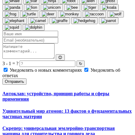
😊
3 - 1 = ?
↻
Уведомлять о новых комментариях
Уведомлять об
ответах
Отправить
Автоклав: устройство, принцип работы и сферы
применения
Удивительный мир атомов: 13 фактов о фундаментальных
частицах материи
Скрепер: универсальная землеройно-транспортная
машина для строительства и горного дела