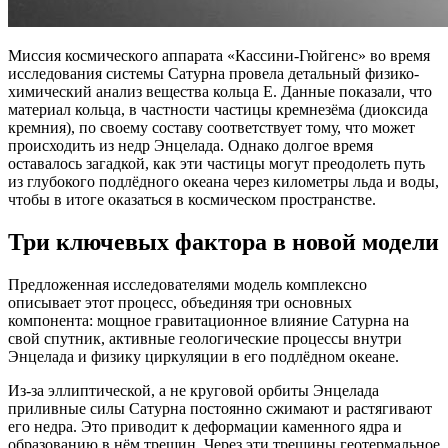
Миссия космического аппарата «Кассини-Гюйгенс» во время
исследования системы Сатурна провела детальный физико-
химический анализ вещества кольца Е. Данные показали, что
материал кольца, в частности частицы кремнезёма (диоксида
кремния), по своему составу соответствует тому, что может
происходить из недр Энцелада. Однако долгое время
оставалось загадкой, как эти частицы могут преодолеть путь
из глубокого подлёдного океана через километры льда и воды,
чтобы в итоге оказаться в космическом пространстве.
Три ключевых фактора в новой модели
Предложенная исследователями модель комплексно
описывает этот процесс, объединяя три основных
компонента: мощное гравитационное влияние Сатурна на
свой спутник, активные геологические процессы внутри
Энцелада и физику циркуляции в его подлёдном океане.
Из-за эллиптической, а не круговой орбиты Энцелада
приливные силы Сатурна постоянно сжимают и растягивают
его недра. Это приводит к деформации каменного ядра и
образованию в нём трещин. Через эти трещины геотермальное