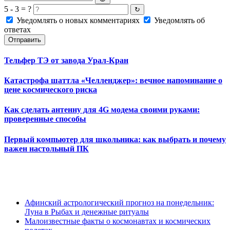
5 - 3 = ?
↻
Уведомлять о новых комментариях
Уведомлять об
ответах
Отправить
Тельфер ТЭ от завода Урал-Кран
Катастрофа шаттла «Челленджер»: вечное напоминание о
цене космического риска
Как сделать антенну для 4G модема своими руками:
проверенные способы
Первый компьютер для школьника: как выбрать и почему
важен настольный ПК
Афинский астрологический прогноз на понедельник:
Луна в Рыбах и денежные ритуалы
Малоизвестные факты о космонавтах и космических