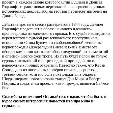
проект, в каждом сезоне которого Стив Бушеми и Дэниэл
Рэдклифф играют новых персонажей в совершенно разных
исторических декорациях, на этот раз перенесёт зрителей на
Дикий Запад.
Действие третьего сезона развернётся в 1844 году. Дэниэл
Рэдклифф предстанет в образе наивного идеалиста-
проповедника из маленького городка. Его судьба неожиданно
переплетётся с судьбой разыскиваемого преступника в
исполнении Стива Бушеми и свободолюбивой женщины-
первопроходца (Джеральдин Висванатхан). Вместе эта
пёстрая компания возглавит обоз, следующий по знаменитой
и опасной Орегонской тропе. Их путь будет полон не только
суровых испытаний и встреч с дикой природой, но и
невероятных личных открытий. Известно также, что Каран
Сони, один из постоянных актёров сериала, вернётся в
третьем сезоне, хотя его роль пока держится в секрете.
Шоураннерами нового сезона станут Дэн Мирк и Роберт
Пэдник, а создателем проекта, как и прежде, является Саймон
Рич.
Спасибо за внимание! Оставайтесь с нами, чтобы быть в
курсе самых интересных новостей из мира кино и
сериалов.