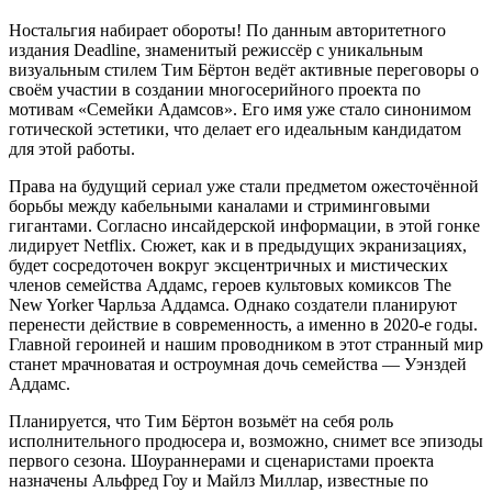
Ностальгия набирает обороты! По данным авторитетного
издания Deadline, знаменитый режиссёр с уникальным
визуальным стилем Тим Бёртон ведёт активные переговоры о
своём участии в создании многосерийного проекта по
мотивам «Семейки Адамсов». Его имя уже стало синонимом
готической эстетики, что делает его идеальным кандидатом
для этой работы.
Права на будущий сериал уже стали предметом ожесточённой
борьбы между кабельными каналами и стриминговыми
гигантами. Согласно инсайдерской информации, в этой гонке
лидирует Netflix. Сюжет, как и в предыдущих экранизациях,
будет сосредоточен вокруг эксцентричных и мистических
членов семейства Аддамс, героев культовых комиксов The
New Yorker Чарльза Аддамса. Однако создатели планируют
перенести действие в современность, а именно в 2020-е годы.
Главной героиней и нашим проводником в этот странный мир
станет мрачноватая и остроумная дочь семейства — Уэнздей
Аддамс.
Планируется, что Тим Бёртон возьмёт на себя роль
исполнительного продюсера и, возможно, снимет все эпизоды
первого сезона. Шоураннерами и сценаристами проекта
назначены Альфред Гоу и Майлз Миллар, известные по