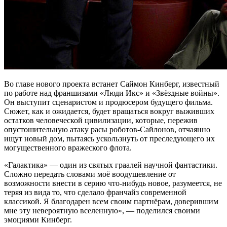
Во главе нового проекта встанет Саймон Кинберг, известный
по работе над франшизами «Люди Икс» и «Звёздные войны».
Он выступит сценаристом и продюсером будущего фильма.
Сюжет, как и ожидается, будет вращаться вокруг выживших
остатков человеческой цивилизации, которые, пережив
опустошительную атаку расы роботов-Сайлонов, отчаянно
ищут новый дом, пытаясь ускользнуть от преследующего их
могущественного вражеского флота.
«Галактика» — один из святых граалей научной фантастики.
Сложно передать словами моё воодушевление от
возможности внести в серию что-нибудь новое, разумеется, не
теряя из вида то, что сделало франчайз современной
классикой. Я благодарен всем своим партнёрам, доверившим
мне эту невероятную вселенную», — поделился своими
эмоциями Кинберг.