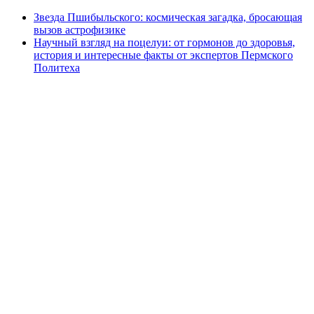
Звезда Пшибыльского: космическая загадка, бросающая
вызов астрофизике
Научный взгляд на поцелуи: от гормонов до здоровья,
история и интересные факты от экспертов Пермского
Политеха