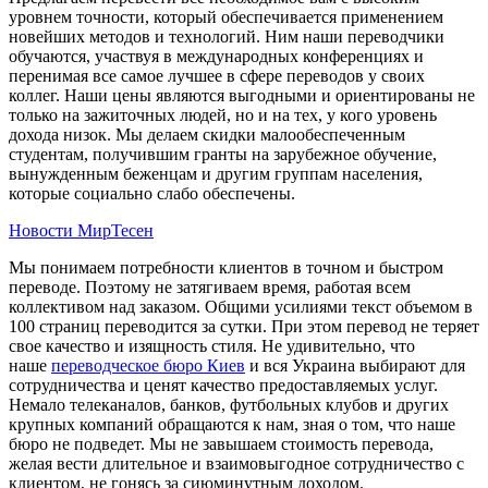
уровнем точности, который обеспечивается применением
новейших методов и технологий. Ним наши переводчики
обучаются, участвуя в международных конференциях и
перенимая все самое лучшее в сфере переводов у своих
коллег. Наши цены являются выгодными и ориентированы не
только на зажиточных людей, но и на тех, у кого уровень
дохода низок. Мы делаем скидки малообеспеченным
студентам, получившим гранты на зарубежное обучение,
вынужденным беженцам и другим группам населения,
которые социально слабо обеспечены.
Новости МирТесен
Мы понимаем потребности клиентов в точном и быстром
переводе. Поэтому не затягиваем время, работая всем
коллективом над заказом. Общими усилиями текст объемом в
100 страниц переводится за сутки. При этом перевод не теряет
свое качество и изящность стиля. Не удивительно, что
наше
переводческое бюро Киев
и вся Украина выбирают для
сотрудничества и ценят качество предоставляемых услуг.
Немало телеканалов, банков, футбольных клубов и других
крупных компаний обращаются к нам, зная о том, что наше
бюро не подведет. Мы не завышаем стоимость перевода,
желая вести длительное и взаимовыгодное сотрудничество с
клиентом, не гонясь за сиюминутным доходом.