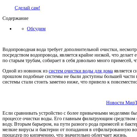
Сделай сам!
Содержание
Обсудим
Водопроводная вода требует дополнительной очистки, несмотря
посредством водопровода, является крайне низкой, что делает 
по старым трубам, собирает в себя довольно много примесей, чт
Одной из новинок из
систем очистки воды для дома
является с
прошлом подобные системы не были доступны большей части п
системы стали стоить заметно ниже, что привело к повсемест
Новости МирТ
Если сравнивать устройство с более привычными моделями быт
процессе очистки воды. Его главным фильтрующим средством я
воду. Вторым барьером, на пути разного рода примесей и бакте
мелкие вирусы и бактерии от попадания в отфильтрованную вод
процедур по кипячению, что значительно облегчает жизнь.