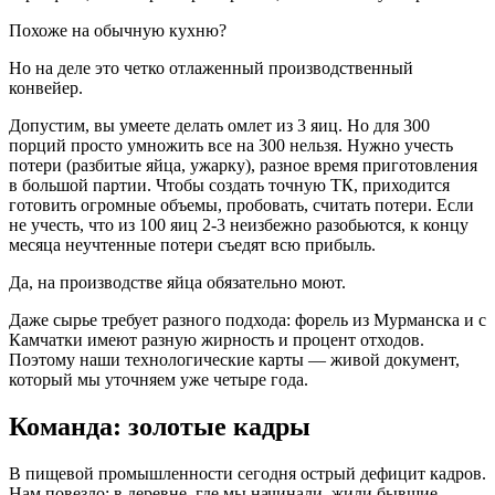
Похоже на обычную кухню?
Но на деле это четко отлаженный производственный
конвейер.
Допустим, вы умеете делать омлет из 3 яиц. Но для 300
порций просто умножить все на 300 нельзя. Нужно учесть
потери (разбитые яйца, ужарку), разное время приготовления
в большой партии. Чтобы создать точную ТК, приходится
готовить огромные объемы, пробовать, считать потери. Если
не учесть, что из 100 яиц 2-3 неизбежно разобьются, к концу
месяца неучтенные потери съедят всю прибыль.
Да, на производстве яйца обязательно моют.
Даже сырье требует разного подхода: форель из Мурманска и с
Камчатки имеют разную жирность и процент отходов.
Поэтому наши технологические карты — живой документ,
который мы уточняем уже четыре года.
Команда: золотые кадры
В пищевой промышленности сегодня острый дефицит кадров.
Нам повезло: в деревне, где мы начинали, жили бывшие