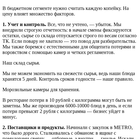
В бюджетном сегменте нужно считать каждую копейку. На
цену влияет множество факторов.
1. Учет и контроль.
Все, что не учтено, — убыток. Мы
внедрили строгую отчетность: в начале смены фиксируются
остатки, сырье со склада отпускается строго по весам согласно
ТК. Если повару не хватило — это повод для разбирательства.
Мы также боремся с естественными для общепита потерями и
воровством с помощью камер и четких регламентов.
Наш склад сырья.
Мы не можем экономить на свежести сырья, ведь наши блюда
хранятся 5 дней. Контроль сроков годности — наше правило.
Морозильные камеры для хранения.
В ресторане потери в 10 рублей с килограмма могут быть не
заметны. Мы же производим 6000-10000 блюд в день, и если
потери превысят 2 рубля с килограмма — бизнес уйдет в
минус.
2. Поставщики и продукты.
Начинали с закупок в METRO,
что было дорого. Сталкивались с обманом: в ящике с
помидорами сверху — отборные, а внутри — гнилье. Искали