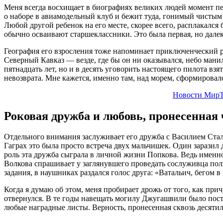
Меня всегда восхищает в биографиях великих людей момент пер
о наборе в авиамодельный клуб и бежит туда, гонимый чистым 
Любой другой ребенок на его месте, скорее всего, расплакался 
обычно осваивают старшеклассники. Это была первая, но далеко
География его взросления тоже напоминает приключенческий ром
Северный Кавказ — везде, где бы он ни оказывался, небо мани
пятнадцать лет, но и в десять уговорить настоящего пилота взя
невозврата. Мне кажется, именно там, над морем, сформировал
Новости МирТ
Роковая дружба и любовь, пронесенная 
Отдельного внимания заслуживает его дружба с Василием Стали
Гаграх это была просто встреча двух мальчишек. Один заразил
роль эта дружба сыграла в личной жизни Попкова. Ведь именно
Волкова спрашивает у заглянувшего проведать сослуживца полк
задания, в наушниках раздался голос друга: «Ватальич, бегом 
Когда я думаю об этом, меня пробирает дрожь от того, как при
отвернулся. В те годы навещать могилу Джугашвили было пост
любые наградные листы. Верность, пронесенная сквозь десятиле