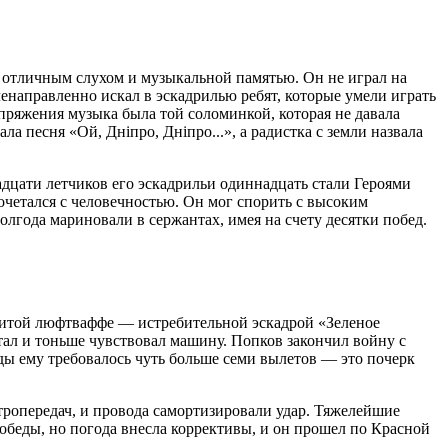
л отличным слухом и музыкальной памятью. Он не играл на
ленаправленно искал в эскадрилью ребят, которые умели играть
апряжения музыка была той соломинкой, которая не давала
ла песня «Ой, Днiпро, Днiпро...», а радистка с земли назвала
надцати летчиков его эскадрильи одиннадцать стали Героями
сочетался с человечностью. Он мог спорить с высоким
полгода мариновали в сержантах, имея на счету десятки побед.
 элитой люфтваффе — истребительной эскадрой «Зеленое
читал и тоньше чувствовал машину. Попков закончил войну с
ды ему требовалось чуть больше семи вылетов — это почерк
тропередач, и провода самортизировали удар. Тяжелейшие
обеды, но погода внесла коррективы, и он прошел по Красной