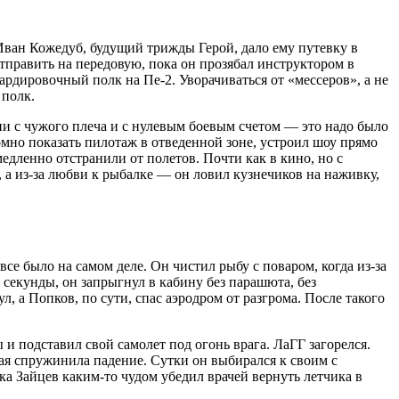
 Иван Кожедуб, будущий трижды Герой, дало ему путевку в
тправить на передовую, пока он прозябал инструктором в
ардировочный полк на Пе-2. Уворачиваться от «мессеров», а не
 полк.
ии с чужого плеча и с нулевым боевым счетом — это надо было
мно показать пилотаж в отведенной зоне, устроил шоу прямо
медленно отстранили от полетов. Почти как в кино, но с
, а из-за любви к рыбалке — он ловил кузнечиков на наживку,
все было на самом деле. Он чистил рыбу с поваром, когда из-за
секунды, он запрыгнул в кабину без парашюта, без
, а Попков, по сути, спас аэродром от разгрома. После такого
и подставил свой самолет под огонь врага. ЛаГГ загорелся.
рая спружинила падение. Сутки он выбирался к своим с
а Зайцев каким-то чудом убедил врачей вернуть летчика в