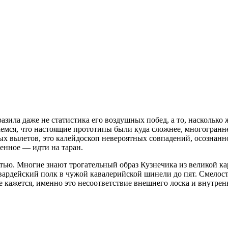
зила даже не статистика его воздушных побед, а то, насколько 
емся, что настоящие прототипы были куда сложнее, многогранне
х вылетов, это калейдоскоп невероятных совпадений, осознанно
оенное — идти на таран.
стью. Многие знают трогательный образ Кузнечика из великой ка
вардейский полк в чужой кавалерийской шинели до пят. Смелост
не кажется, именно это несоответствие внешнего лоска и внутрен