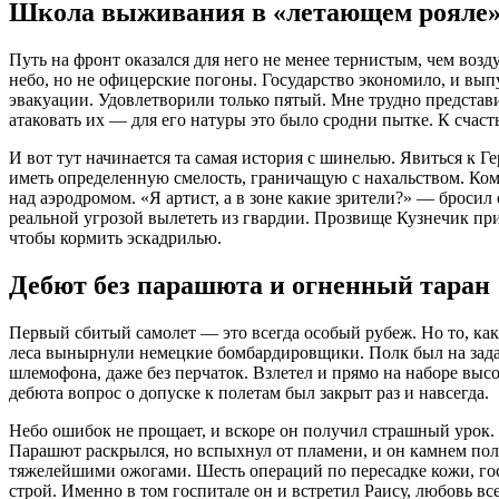
Школа выживания в «летающем рояле
Путь на фронт оказался для него не менее тернистым, чем воз
небо, но не офицерские погоны. Государство экономило, и вып
эвакуации. Удовлетворили только пятый. Мне трудно представит
атаковать их — для его натуры это было сродни пытке. К счаст
И вот тут начинается та самая история с шинелью. Явиться к
иметь определенную смелость, граничащую с нахальством. Кома
над аэродромом. «Я артист, а в зоне какие зрители?» — бросил
реальной угрозой вылететь из гвардии. Прозвище Кузнечик прил
чтобы кормить эскадрилью.
Дебют без парашюта и огненный таран
Первый сбитый самолет — это всегда особый рубеж. Но то, как 
леса вынырнули немецкие бомбардировщики. Полк был на задани
шлемофона, даже без перчаток. Взлетел и прямо на наборе высо
дебюта вопрос о допуске к полетам был закрыт раз и навсегда.
Небо ошибок не прощает, и вскоре он получил страшный урок. 
Парашют раскрылся, но вспыхнул от пламени, и он камнем полет
тяжелейшими ожогами. Шесть операций по пересадке кожи, гос
строй. Именно в том госпитале он и встретил Раису, любовь все