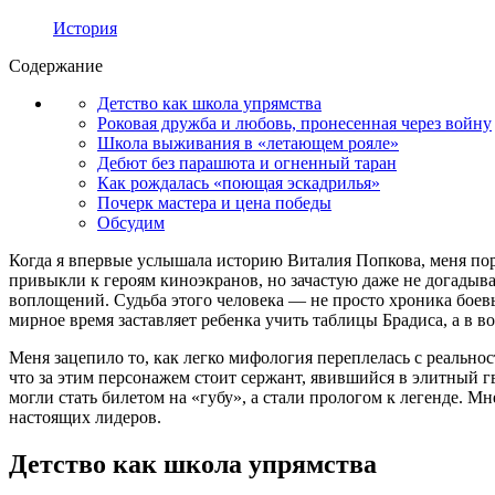
История
Содержание
Детство как школа упрямства
Роковая дружба и любовь, пронесенная через войну
Школа выживания в «летающем рояле»
Дебют без парашюта и огненный таран
Как рождалась «поющая эскадрилья»
Почерк мастера и цена победы
Обсудим
Когда я впервые услышала историю Виталия Попкова, меня пора
привыкли к героям киноэкранов, но зачастую даже не догадыва
воплощений. Судьба этого человека — не просто хроника боевы
мирное время заставляет ребенка учить таблицы Брадиса, а в в
Меня зацепило то, как легко мифология переплелась с реально
что за этим персонажем стоит сержант, явившийся в элитный г
могли стать билетом на «губу», а стали прологом к легенде. М
настоящих лидеров.
Детство как школа упрямства