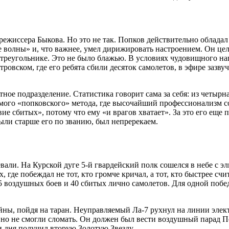
режиссера Быкова. Но это не так. Попков действительно облада
ие волны» и, что важнее, умел дирижировать настроением. Он це
на треугольнике. Это не было блажью. В условиях чудовищного н
овском, где его ребята сбили десяток самолетов, в эфире зазвуча
тное подразделение. Статистика говорит сама за себя: из четыр
 самого «попковского» метода, где высочайший профессионализм 
ие сбитых», потому что ему «и врагов хватает». За это его еще 
ыли старше его по званию, был непререкаем.
оевали. На Курской дуге 5-й гвардейский полк сошелся в небе с
, где побеждал не тот, кто громче кричал, а тот, кто быстрее с
 воздушных боев и 40 сбитых лично самолетов. Для одной побе
йны, пойдя на таран. Неуправляемый Ла-7 рухнул на линии элек
 но не смогли сломать. Он должен был вести воздушный парад П
и дня получил вторую Золотую Звезду.