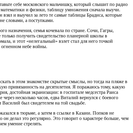
ставьте себе московского мальчишку, который слышит по радио
з математики и физики, таблицу умножения сначала выучи.
он взял и выучил за лето те самые таблицы Брадиса, которые
 не словами, а поступками.
го назначения, семья кочевала по стране. Сочи, Гагры,
не только получить свидетельство планерной школы в
омала, и этот «нелегальный» взлет стал для него точкой
в огненном небе войны.
кать в этом знакомстве скрытые смыслы, но тогда на пляже в
кую привязанность на десятилетия. Я поражаюсь тому, какую
рия, достойная экранизации: в госпитале медсестра Раиса
 через несколько часов, едва Виталий вернулся с боевого
и Василий был свидетелем на той свадьбе.
казался в тюрьме, а затем в ссылке в Казани. Попков не
он делал это регулярно. Это говорит о характере больше, чем
чем умение стрелять.