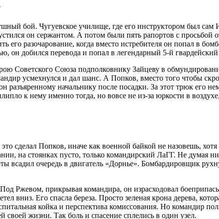
»
душный бой. Чугуевское училище, где его инструктором был сам
устился он сержантом. А потом были пять рапортов с просьбой о
ь его разочарование, когда вместо истребителя он попал в бомб
ью, он добился перевода и попал в легендарный 5-й гвардейский
 Герою Советского Союза подполковнику Зайцеву в обмундирован
ндир усмехнулся и дал шанс. А Попков, вместо того чтобы скро
 он разъяренному начальнику после посадки. За этот трюк его не
ипло к нему именно тогда, но вовсе не из-за юркости в воздухе
это сделал Попков, иначе как военной байкой не назовешь, хотя 
и, на стоянках пусто, только командирский ЛаГГ. Не думая ни 
ты всадил очередь в двигатель «Дорнье». Бомбардировщик рухнул
Под Ржевом, прикрывая командира, он израсходовал боеприпасы 
ел вниз. Его спасла береза. Просто зеленая крона дерева, кото
питальная койка и перспектива комиссования. Но командир полк
й своей жизни. Так боль и спасение сплелись в один узел.