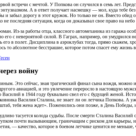
вой встречи с мечтой. У Попкова он случился в семь лет. Пред
энтузиазмом. А в ответ получает насмешку — мол, куда тебе бе
бы и забыл дорогу в этот кружок. Но только не он. Вместо обид 
 не последняя ситуация, когда он доказывал свое право на небо
ан. Из-за работы отца, классного автомеханика из гаража особо
ло его с невероятной силой. В Гаграх, например, он умудрился 
ть его в полет. Дисциплина в аэроклубах тогда, прямо скажем, хр
ось то абсолютное бесстрашие, которое потом спасет ему жизнь 
есен
через войну
ным. Это сейчас, зная трагический финал сына вождя, можно ис
 другого авиацией, и это увлечение переросло в настоящую мужс
 Василий в 1944 году буквально свел его с будущей женой. Исто
овника Василия Сталина, не знает ли он летчика Попкова. А уже
в штаб, тебя жена ждет». Поженились они позже, в День Победы, 
чудливо тасуется колода судьбы. После смерти Сталина Василий о
упком почти вызывающим, граничащим с риском для карьеры, но 
тия, — качество, которое в боевом летчике ценится не меньше, 