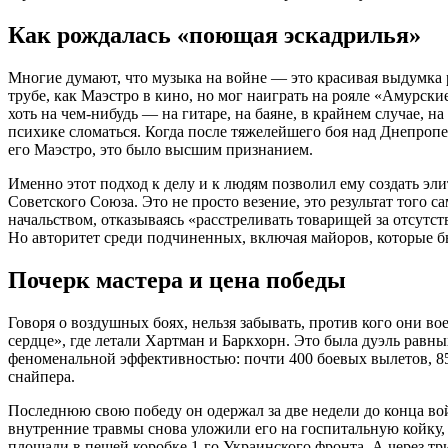
Как рождалась «поющая эскадрилья»
Многие думают, что музыка на войне — это красивая выдумка 
трубе, как Маэстро в кино, но мог наиграть на рояле «Амурск
хоть на чем-нибудь — на гитаре, на баяне, в крайнем случае, 
психике сломаться. Когда после тяжелейшего боя над Днепропетр
его Маэстро, это было высшим признанием.
Именно этот подход к делу и к людям позволил ему создать эли
Советского Союза. Это не просто везение, это результат того
начальством, отказываясь «расстреливать товарищей за отсутств
Но авторитет среди подчиненных, включая майоров, которые б
Почерк мастера и цена победы
Говоря о воздушных боях, нельзя забывать, против кого они в
сердце», где летали Хартман и Баркхорн. Это была дуэль равных
феноменальной эффективностью: почти 400 боевых вылетов, 85
снайпера.
Последнюю свою победу он одержал за две недели до конца во
внутренние травмы снова уложили его на госпитальную койку,
площади в пешей коробке 1-го Украинского фронта. А через тр