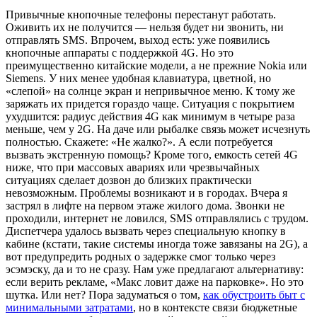
Привычные кнопочные телефоны перестанут работать.
Оживить их не получится — нельзя будет ни звонить, ни
отправлять SMS. Впрочем, выход есть: уже появились
кнопочные аппараты с поддержкой 4G. Но это
преимущественно китайские модели, а не прежние Nokia или
Siemens. У них менее удобная клавиатура, цветной, но
«слепой» на солнце экран и непривычное меню. К тому же
заряжать их придется гораздо чаще. Ситуация с покрытием
ухудшится: радиус действия 4G как минимум в четыре раза
меньше, чем у 2G. На даче или рыбалке связь может исчезнуть
полностью. Скажете: «Не жалко?». А если потребуется
вызвать экстренную помощь? Кроме того, емкость сетей 4G
ниже, что при массовых авариях или чрезвычайных
ситуациях сделает дозвон до близких практически
невозможным. Проблемы возникают и в городах. Вчера я
застрял в лифте на первом этаже жилого дома. Звонки не
проходили, интернет не ловился, SMS отправлялись с трудом.
Диспетчера удалось вызвать через специальную кнопку в
кабине (кстати, такие системы иногда тоже завязаны на 2G), а
вот предупредить родных о задержке смог только через
эсэмэску, да и то не сразу. Нам уже предлагают альтернативу:
если верить рекламе, «Макс ловит даже на парковке». Но это
шутка. Или нет? Пора задуматься о том,
как обустроить быт с
минимальными затратами
, но в контексте связи бюджетные