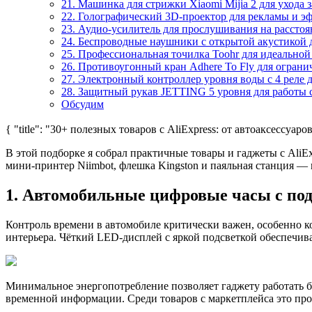
21. Машинка для стрижки Xiaomi Mijia 2 для ухода 
22. Голографический 3D-проектор для рекламы и э
23. Аудио-усилитель для прослушивания на рассто
24. Беспроводные наушники с открытой акустикой 
25. Профессиональная точилка Toohr для идеальной
26. Противоугонный кран Adhere To Fly для ограни
27. Электронный контроллер уровня воды с 4 реле 
28. Защитный рукав JETTING 5 уровня для работы 
Обсудим
{ "title": "30+ полезных товаров с AliExpress: от автоаксессуаро
В этой подборке я собрал практичные товары и гаджеты с AliE
мини-принтер Niimbot, флешка Kingston и паяльная станция 
1. Автомобильные цифровые часы с подс
Контроль времени в автомобиле критически важен, особенно к
интерьера. Чёткий LED-дисплей с яркой подсветкой обеспечива
Минимальное энергопотребление позволяет гаджету работать бе
временной информации. Среди товаров с маркетплейса это про