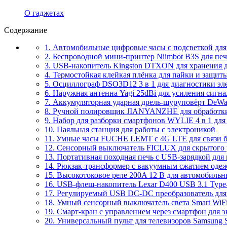
О гаджетах
Содержание
1. Автомобильные цифровые часы с подсветкой для 
2. Беспроводной мини-принтер Niimbot B3S для печ
3. USB-накопитель Kingston DTXON для хранения 
4. Термостойкая клейкая плёнка для пайки и защит
5. Осциллограф DSO3D12 3 в 1 для диагностики э
6. Наружная антенна Yagi 25dBi для усиления сигна
7. Аккумуляторная ударная дрель-шуруповёрт DeWal
8. Ручной полировщик JIANYANZHE для обработки
9. Набор для разборки смартфонов WYLIE 4 в 1 для
10. Паяльная станция для работы с электроникой
11. Умные часы FUCHE LEMT с 4G LTE для связи б
12. Сенсорный выключатель FICLUX для скрытого 
13. Портативная походная печь с USB-зарядкой для
14. Рюкзак-трансформер с вакуумным сжатием оде
15. Высокотоковое реле 200A 12 В для автомобиль
16. USB-флеш-накопитель Lexar D400 USB 3.1 Type
17. Регулируемый USB DC-DC преобразователь для
18. Умный сенсорный выключатель света Smart WiFi 
19. Смарт-кран с управлением через смартфон для 
20. Универсальный пульт для телевизоров Samsung 