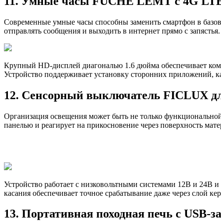
11. Умные часы FUCHE LEMT с 4G LTE 
Современные умные часы способны заменить смартфон в базов
отправлять сообщения и выходить в интернет прямо с запястья.
Крупный HD-дисплей диагональю 1.6 дюйма обеспечивает ком
Устройство поддерживает установку сторонних приложений, к
12. Сенсорный выключатель FICLUX дл
Организация освещения может быть не только функциональной
панелью и реагирует на прикосновение через поверхность мат
Устройство работает с низковольтными системами 12В и 24В и
касания обеспечивает точное срабатывание даже через слой ке
13. Портативная походная печь с USB-з