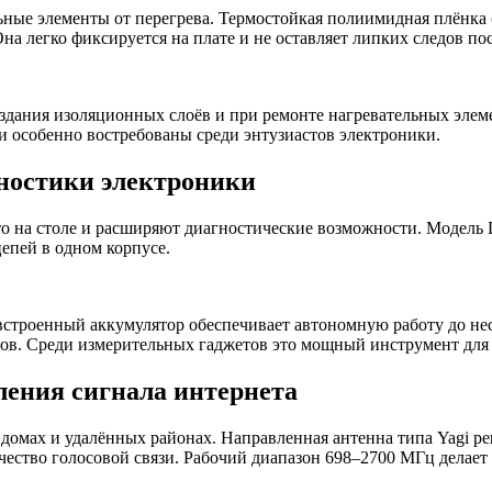
ьные элементы от перегрева. Термостойкая полиимидная плёнка
а легко фиксируется на плате и не оставляет липких следов пос
здания изоляционных слоёв и при ремонте нагревательных элеме
 особенно востребованы среди энтузиастов электроники.
гностики электроники
 на столе и расширяют диагностические возможности. Модель
епей в одном корпусе.
строенный аккумулятор обеспечивает автономную работу до нес
ов. Среди измерительных гаджетов это мощный инструмент для 
иления сигнала интернета
домах и удалённых районах. Направленная антенна типа Yagi реш
чество голосовой связи. Рабочий диапазон 698–2700 МГц делает