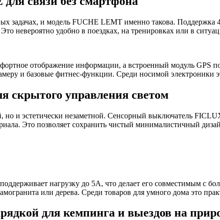
для связи без смартфона
ых задачах, и модель FUCHE LEMT именно такова. Поддержка 4G
 Это невероятно удобно в поездках, на тренировках или в ситуац
фортное отображение информации, а встроенный модуль GPS по
амеру и базовые фитнес-функции. Среди носимой электроники э
я скрытого управления светом
, но и эстетически незаметной. Сенсорный выключатель FICLUX
ериала. Это позволяет сохранить чистый минималистичный диза
 поддерживает нагрузку до 5А, что делает его совместимым с б
рамогранита или дерева. Среди товаров для умного дома это пр
арядкой для кемпинга и выездов на прир