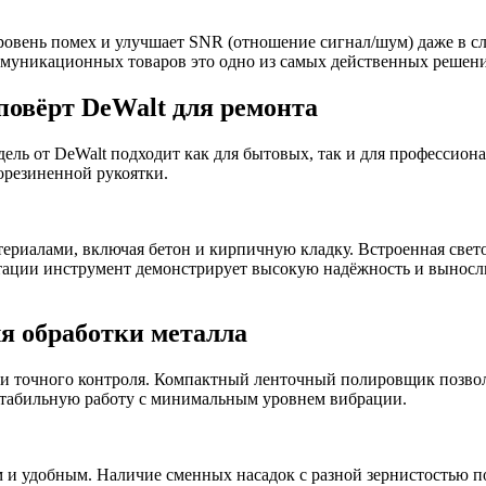
овень помех и улучшает SNR (отношение сигнал/шум) даже в сл
муникационных товаров это одно из самых действенных решений
повёрт DeWalt для ремонта
ль от DeWalt подходит как для бытовых, так и для профессион
орезиненной рукоятки.
ериалами, включая бетон и кирпичную кладку. Встроенная свето
тации инструмент демонстрирует высокую надёжность и выносли
я обработки металла
 и точного контроля. Компактный ленточный полировщик позвол
 стабильную работу с минимальным уровнем вибрации.
 и удобным. Наличие сменных насадок с разной зернистостью п