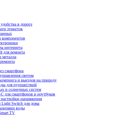
удобства в дороге
ати этикеток
данных
ы компонентов
лектроники
ла интернета
t для ремонта
 металла
 ремонта
ез смартфона
управления светом
 кемпинга и выездов на природу
жды для путешествий
ных и солнечных систем
-C для смартфонов и ноутбуков
 настройки напряжения
Light Switch для дома
экономии воды
Smart TV