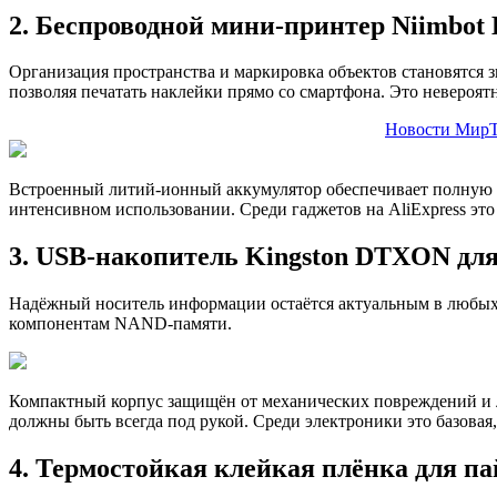
2. Беспроводной мини-принтер Niimbot 
Организация пространства и маркировка объектов становятся з
позволяя печатать наклейки прямо со смартфона. Это невероятн
Новости МирТ
Встроенный литий-ионный аккумулятор обеспечивает полную а
интенсивном использовании. Среди гаджетов на AliExpress эт
3. USB-накопитель Kingston DTXON дл
Надёжный носитель информации остаётся актуальным в любых 
компонентам NAND-памяти.
Компактный корпус защищён от механических повреждений и ле
должны быть всегда под рукой. Среди электроники это базовая,
4. Термостойкая клейкая плёнка для п