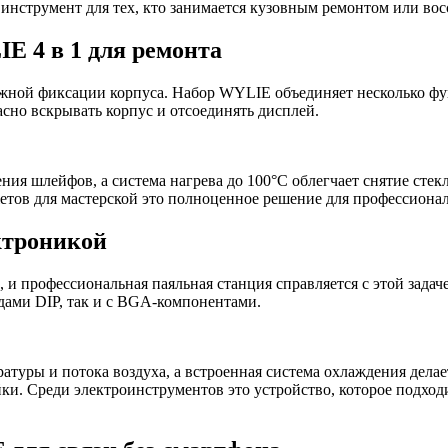
 инструмент для тех, кто занимается кузовным ремонтом или вос
E 4 в 1 для ремонта
ёжной фиксации корпуса. Набор WYLIE объединяет несколько фу
асно вскрывать корпус и отсоединять дисплей.
я шлейфов, а система нагрева до 100°C облегчает снятие стекл
жетов для мастерской это полноценное решение для профессиона
ктроникой
 и профессиональная паяльная станция справляется с этой задач
одами DIP, так и с BGA-компонентами.
туры и потока воздуха, а встроенная система охлаждения делае
и. Среди электроинструментов это устройство, которое подходи