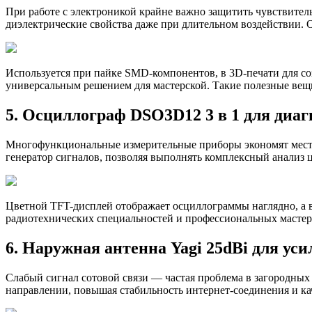
При работе с электроникой крайне важно защитить чувствител
диэлектрические свойства даже при длительном воздействии. Он
Используется при пайке SMD-компонентов, в 3D-печати для со
универсальным решением для мастерской. Такие полезные вещи
5. Осциллограф DSO3D12 3 в 1 для диа
Многофункциональные измерительные приборы экономят место
генератор сигналов, позволяя выполнять комплексный анализ ц
Цветной TFT-дисплей отображает осциллограммы наглядно, а в
радиотехнических специальностей и профессиональных мастер
6. Наружная антенна Yagi 25dBi для ус
Слабый сигнал сотовой связи — частая проблема в загородных 
направлении, повышая стабильность интернет-соединения и ка