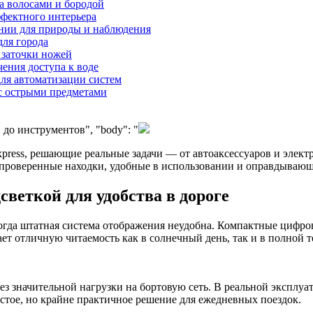
за волосами и бородой
ффектного интерьера
янии для природы и наблюдения
для города
 заточки ножей
чения доступа к воде
для автоматизации систем
с острыми предметами
в до инструментов", "body": "
xpress, решающие реальные задачи — от автоаксессуаров и элек
— проверенные находки, удобные в использовании и оправдываю
веткой для удобства в дороге
огда штатная система отображения неудобна. Компактные цифров
ет отличную читаемость как в солнечный день, так и в полной т
з значительной нагрузки на бортовую сеть. В реальной эксплуа
стое, но крайне практичное решение для ежедневных поездок.