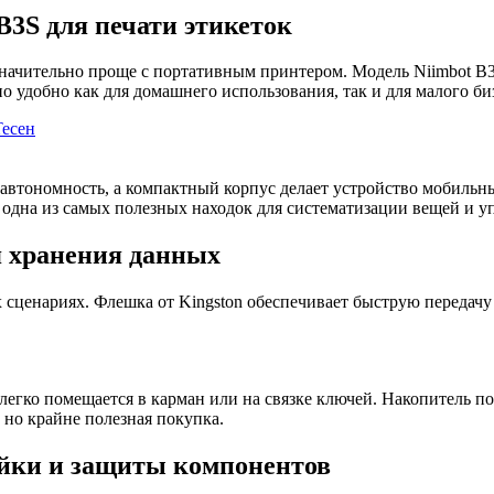
B3S для печати этикеток
начительно проще с портативным принтером. Модель Niimbot B3S
о удобно как для домашнего использования, так и для малого би
есен
втономность, а компактный корпус делает устройство мобильны
о одна из самых полезных находок для систематизации вещей и 
я хранения данных
сценариях. Флешка от Kingston обеспечивает быструю передачу
гко помещается в карман или на связке ключей. Накопитель под
 но крайне полезная покупка.
айки и защиты компонентов