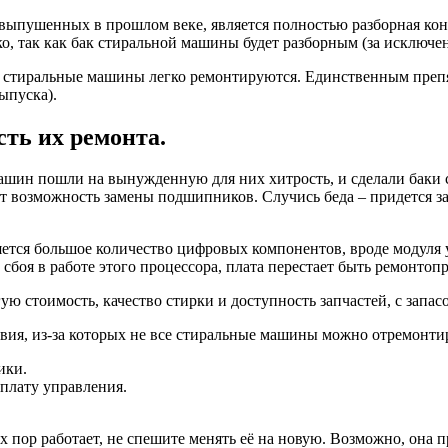
ыпушенных в прошлом веке, является полностью разборная конст
гко, так как бак стиральной машины будет разборным (за исключ
ые стиральные машины легко ремонтируются. Единственным препя
ыпуска).
ть их ремонта.
машин пошли на вынужденную для них хитрость, и сделали бак
возможность замены подшипников. Случись беда – придется заме
тся большое количество цифровых компонентов, вроде модуля 
 сбоя в работе этого процессора, плата перестает быть ремонто
стоимость, качество стирки и доступность запчастей, с запасом
ия, из-за которых не все стиральные машины можно отремонтир
ики.
плату управления.
их пор работает, не спешите менять её на новую. Возможно, она п