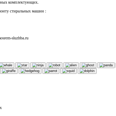
льных комплектующих.
монту стиральных машин :
srem-sluzhba.ru
х