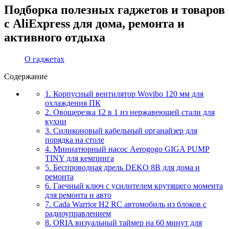
Подборка полезных гаджетов и товаров
с AliExpress для дома, ремонта и
активного отдыха
О гаджетах
Содержание
1. Корпусный вентилятор Wovibo 120 мм для
охлаждения ПК
2. Овощерезка 12 в 1 из нержавеющей стали для
кухни
3. Силиконовый кабельный органайзер для
порядка на столе
4. Миниатюрный насос Aerogogo GIGA PUMP
TINY для кемпинга
5. Беспроводная дрель DEKO 8В для дома и
ремонта
6. Гаечный ключ с усилителем крутящего момента
для ремонта и авто
7. Cada Warrior H2 RC автомобиль из блоков с
радиоуправлением
8. ORIA визуальный таймер на 60 минут для