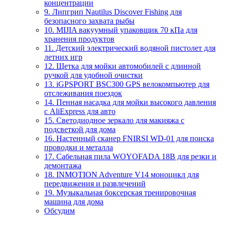
концентрации
9. Липгрип Nautilus Discover Fishing для
безопасного захвата рыбы
10. MIJIA вакуумный упаковщик 70 кПа для
хранения продуктов
11. Детский электрический водяной пистолет для
летних игр
12. Щетка для мойки автомобилей с длинной
ручкой для удобной очистки
13. iGPSPORT BSC300 GPS велокомпьютер для
отслеживания поездок
14. Пенная насадка для мойки высокого давления
с AliExpress для авто
15. Светодиодное зеркало для макияжа с
подсветкой для дома
16. Настенный сканер FNIRSI WD-01 для поиска
проводки и металла
17. Сабельная пила WOYOFADA 18В для резки и
демонтажа
18. INMOTION Adventure V14 моноцикл для
передвижения и развлечений
19. Музыкальная боксерская тренировочная
машина для дома
Обсудим