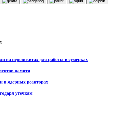
х
и на перовскитах для работы в сумерках
ментов памяти
и в ядерных реакторах
агодаря утечкам