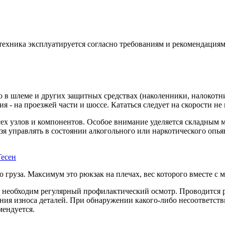
я техника эксплуатируется согласно требованиям и рекомендаци
 в шлеме и других защитных средствах (наколенники, налокотни
я - на проезжей части и шоссе. Кататься следует на скорости не
сех узлов и компонентов. Особое внимание уделяется складным
я управлять в состоянии алкогольного или наркотического опьян
есен
о груза. Максимум это рюкзак на плечах, вес которого вместе с
ей необходим регулярный профилактический осмотр. Проводится 
ния износа деталей. При обнаружении какого-либо несоответст
мендуется.