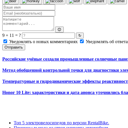
😊
9 + 11 = ?
↻
Уведомлять о новых комментариях
Уведомлять об ответа
Отправить
Российские учёные создали промышленные солнечные панел
Метод обобщенной контрольной точки для диагностики эле
Температурные и гидродинамические эффекты реактивност
Honor 10 Lite: характеристики и дата анонса уточнились бл
Топ 5 электровелосипедов по версии RentalBike.
Причины выхода из строя суппорта автомобиля