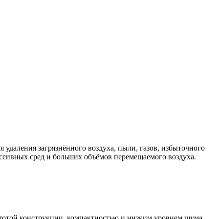
 удаления загрязнённого воздуха, пыли, газов, избыточного
ессивных сред и больших объёмов перемещаемого воздуха.
стотой конструкции, компактностью и низким уровнем шума.