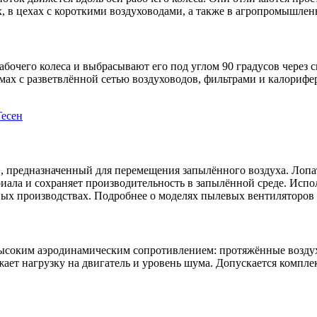
 в цехах с короткими воздуховодами, а также в агропромышлен
бочего колеса и выбрасывают его под углом 90 градусов через с
мах с разветвлённой сетью воздуховодов, фильтрами и калорифе
есен
 предназначенный для перемещения запылённого воздуха. Лопат
иала и сохраняет производительность в запылённой среде. Испо
х производствах. Подробнее о моделях пылевых вентиляторов 
высоким аэродинамическим сопротивлением: протяжённые воздух
ижает нагрузку на двигатель и уровень шума. Допускается комп