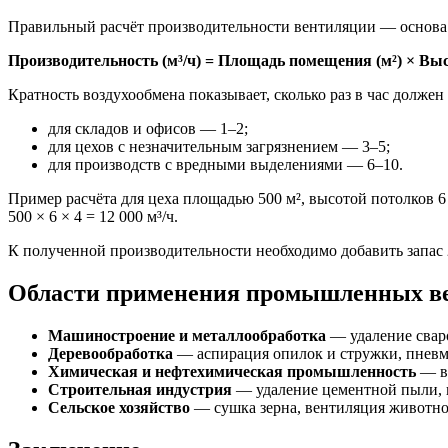
Правильный расчёт производительности вентиляции — основа 
Производительность (м³/ч) = Площадь помещения (м²) × Выс
Кратность воздухообмена показывает, сколько раз в час долже
для складов и офисов — 1–2;
для цехов с незначительным загрязнением — 3–5;
для производств с вредными выделениями — 6–10.
Пример расчёта для цеха площадью 500 м², высотой потолков 6
500 × 6 × 4 = 12 000 м³/ч.
К полученной производительности необходимо добавить запас 
Области применения промышленных в
Машиностроение и металлообработка
— удаление сваро
Деревообработка
— аспирация опилок и стружки, пнев
Химическая и нефтехимическая промышленность
— ве
Строительная индустрия
— удаление цементной пыли, 
Сельское хозяйство
— сушка зерна, вентиляция животн