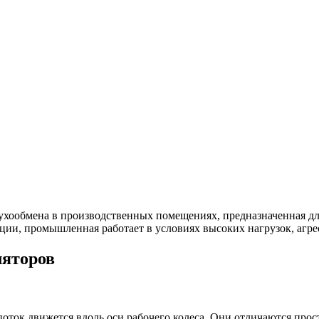
ухообмена в производственных помещениях, предназначенная для
яции, промышленная работает в условиях высоких нагрузок, агр
яторов
оток движется вдоль оси рабочего колеса. Они отличаются про