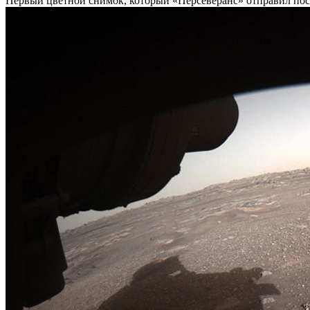
Первый цветной снимок, который «Персеверанс» отправил посл