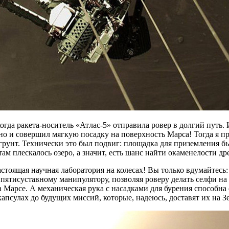
когда ракета-носитель «Атлас-5» отправила ровер в долгий путь. 
, но и совершил мягкую посадку на поверхность Марса! Тогда я п
грунт. Технически это был подвиг: площадка для приземления б
ам плескалось озеро, а значит, есть шанс найти окаменелости д
стоящая научная лаборатория на колесах! Вы только вдумайтесь:
 пятисуставному манипулятору, позволяя роверу делать селфи на 
 Марсе. А механическая рука с насадками для бурения способна 
капсулах до будущих миссий, которые, надеюсь, доставят их на З