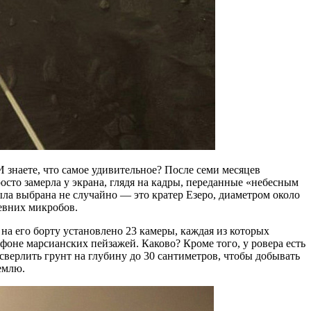
И знаете, что самое удивительное? После семи месяцев
росто замерла у экрана, глядя на кадры, переданные «небесным
ыла выбрана не случайно — это кратер Езеро, диаметром около
ревних микробов.
 на его борту установлено 23 камеры, каждая из которых
фоне марсианских пейзажей. Каково? Кроме того, у ровера есть
сверлить грунт на глубину до 30 сантиметров, чтобы добывать
емлю.