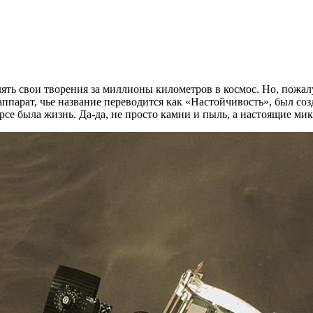
влять свои творения за миллионы километров в космос. Но, пож
т аппарат, чье название переводится как «Настойчивость», был 
рсе была жизнь. Да-да, не просто камни и пыль, а настоящие ми