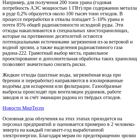
Например, для получения 200 тонн урана (годовая
потребность АЭС мощностью 1 ГВт) при содержании металла
в руде 0,2% образуется около 100 тысяч тонн отходов. В
процессе переработки в отвалы попадает 5–10% урана и
почти 85% общей радиоактивности исходной руды. Эти
отходы накапливаются в специальных хвостохранилищах,
которые на протяжении десятилетий остаются
потенциальными источниками загрязнения из-за ветровой и
водной эрозии, а также выделения радиоактивного газа
радона-222. Грамотный выбор места, правильное
проектирование и дополнительная обработка таких хранилищ
позволяют значительно снизить риски.
Жидкие отходы (шахтные воды, загрязнённая вода при
бурении и переработке) направляются в изолированные
водоёмы для испарения или фильтрации. Газообразные
выбросы происходят при вентиляции рудников, работе
заводов и за счёт эманации радона из твёрдых отходов.
Новости МирТесен
Основная доза облучения на этих этапах приходится на
персонал предприятий и оценивается примерно в 2 человеко-
зиверта на каждый гигаватт-год выработанной
электроэнергии. Благодаря мерам по предотвращению эрозии