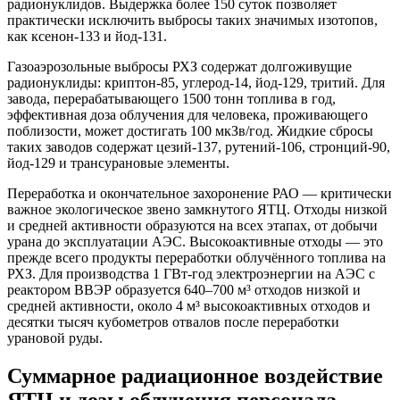
радионуклидов. Выдержка более 150 суток позволяет
практически исключить выбросы таких значимых изотопов,
как ксенон-133 и йод-131.
Газоаэрозольные выбросы РХЗ содержат долгоживущие
радионуклиды: криптон-85, углерод-14, йод-129, тритий. Для
завода, перерабатывающего 1500 тонн топлива в год,
эффективная доза облучения для человека, проживающего
поблизости, может достигать 100 мкЗв/год. Жидкие сбросы
таких заводов содержат цезий-137, рутений-106, стронций-90,
йод-129 и трансурановые элементы.
Переработка и окончательное захоронение РАО — критически
важное экологическое звено замкнутого ЯТЦ. Отходы низкой
и средней активности образуются на всех этапах, от добычи
урана до эксплуатации АЭС. Высокоактивные отходы — это
прежде всего продукты переработки облучённого топлива на
РХЗ. Для производства 1 ГВт-год электроэнергии на АЭС с
реактором ВВЭР образуется 640–700 м³ отходов низкой и
средней активности, около 4 м³ высокоактивных отходов и
десятки тысяч кубометров отвалов после переработки
урановой руды.
Суммарное радиационное воздействие