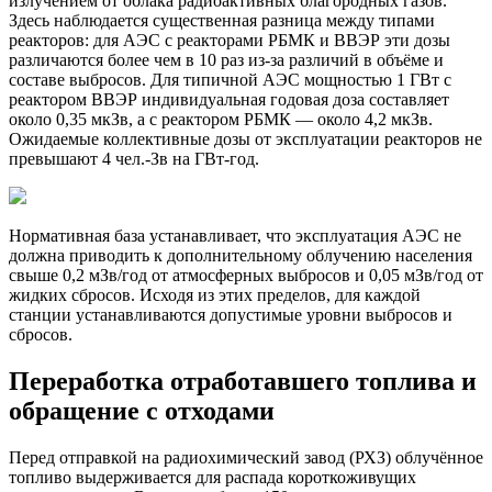
излучением от облака радиоактивных благородных газов.
Здесь наблюдается существенная разница между типами
реакторов: для АЭС с реакторами РБМК и ВВЭР эти дозы
различаются более чем в 10 раз из-за различий в объёме и
составе выбросов. Для типичной АЭС мощностью 1 ГВт с
реактором ВВЭР индивидуальная годовая доза составляет
около 0,35 мкЗв, а с реактором РБМК — около 4,2 мкЗв.
Ожидаемые коллективные дозы от эксплуатации реакторов не
превышают 4 чел.-Зв на ГВт-год.
Нормативная база устанавливает, что эксплуатация АЭС не
должна приводить к дополнительному облучению населения
свыше 0,2 мЗв/год от атмосферных выбросов и 0,05 мЗв/год от
жидких сбросов. Исходя из этих пределов, для каждой
станции устанавливаются допустимые уровни выбросов и
сбросов.
Переработка отработавшего топлива и
обращение с отходами
Перед отправкой на радиохимический завод (РХЗ) облучённое
топливо выдерживается для распада короткоживущих