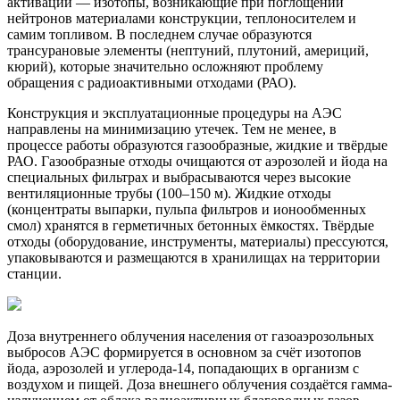
активации — изотопы, возникающие при поглощении
нейтронов материалами конструкции, теплоносителем и
самим топливом. В последнем случае образуются
трансурановые элементы (нептуний, плутоний, америций,
кюрий), которые значительно осложняют проблему
обращения с радиоактивными отходами (РАО).
Конструкция и эксплуатационные процедуры на АЭС
направлены на минимизацию утечек. Тем не менее, в
процессе работы образуются газообразные, жидкие и твёрдые
РАО. Газообразные отходы очищаются от аэрозолей и йода на
специальных фильтрах и выбрасываются через высокие
вентиляционные трубы (100–150 м). Жидкие отходы
(концентраты выпарки, пульпа фильтров и ионообменных
смол) хранятся в герметичных бетонных ёмкостях. Твёрдые
отходы (оборудование, инструменты, материалы) прессуются,
упаковываются и размещаются в хранилищах на территории
станции.
Доза внутреннего облучения населения от газоаэрозольных
выбросов АЭС формируется в основном за счёт изотопов
йода, аэрозолей и углерода-14, попадающих в организм с
воздухом и пищей. Доза внешнего облучения создаётся гамма-