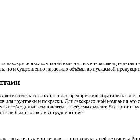
ских лакокрасочных компаний выяснились впечатляющие детали е
ть, но и существенно нарастило объёмы выпускаемой продукции.
антами
их логистических сложностей, к предприятию обратились с ur
ов для грунтовки и покраски. Для лакокрасочной компании это
ять необходимые компоненты в требуемых масштабах. Этот случ
дители были готовы к сотрудничеству?
я лакокрасочных материалов — это продукты нефтехимии, а Росс