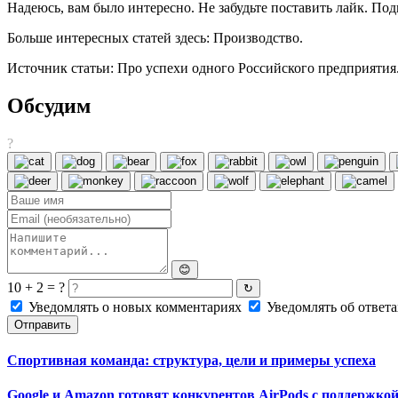
Надеюсь, вам было интересно. Не забудьте поставить лайк. Под
Больше интересных статей здесь: Производство.
Источник статьи: Про успехи одного Российского предприятия
Обсудим
?
😊
10 + 2 = ?
↻
Уведомлять о новых комментариях
Уведомлять об ответа
Отправить
Спортивная команда: структура, цели и примеры успеха
Google и Amazon готовят конкурентов AirPods с поддержк