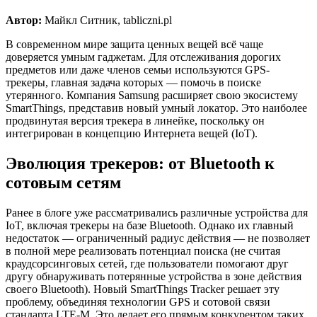
Автор:
Майкл Ситник, tabliczni.pl
В современном мире защита ценных вещей всё чаще
доверяется умным гаджетам. Для отслеживания дорогих
предметов или даже членов семьи используются GPS-
трекеры, главная задача которых — помочь в поиске
утерянного. Компания Samsung расширяет свою экосистему
SmartThings, представив новый умный локатор. Это наиболее
продвинутая версия трекера в линейке, поскольку он
интегрирован в концепцию Интернета вещей (IoT).
Эволюция трекеров: от Bluetooth к
сотовым сетям
Ранее в блоге уже рассматривались различные устройства для
IoT, включая трекеры на базе Bluetooth. Однако их главный
недостаток — ограниченный радиус действия — не позволяет
в полной мере реализовать потенциал поиска (не считая
краудсорсинговых сетей, где пользователи помогают друг
другу обнаруживать потерянные устройства в зоне действия
своего Bluetooth). Новый SmartThings Tracker решает эту
проблему, объединяя технологии GPS и сотовой связи
стандарта LTE-M. Это делает его прямым конкурентом таких