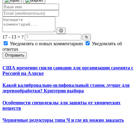
😊
17 - 13 = ?
↻
Уведомлять о новых комментариях
Уведомлять об
ответах
Отправить
США временно сняли санкции для организации саммита с
Россией на Аляске
Какой калибровально-шлифовальный станок лучше для
деревообработки? Критерии выбора
Особенности спецодежды для защиты от химических
веществ
Червячные редукторы типа Ч и где их можно заказать