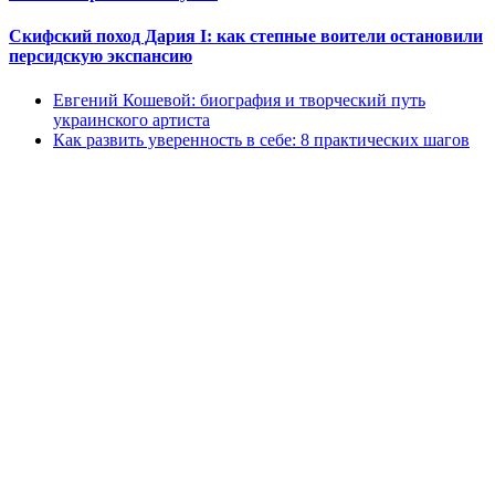
Скифский поход Дария I: как степные воители остановили
персидскую экспансию
Евгений Кошевой: биография и творческий путь
украинского артиста
Как развить уверенность в себе: 8 практических шагов