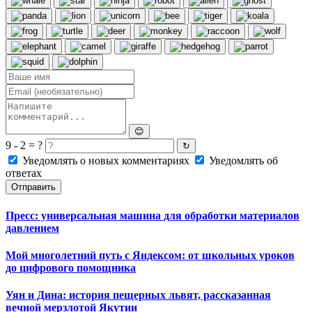
😊
9 - 2 = ?
↻
Уведомлять о новых комментариях
Уведомлять об
ответах
Отправить
Пресс: универсальная машина для обработки материалов
давлением
Мой многолетний путь с Яндексом: от школьных уроков
до цифрового помощника
Уян и Дина: история пещерных львят, рассказанная
вечной мерзлотой Якутии