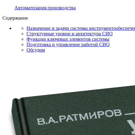
Автоматизация производства
Содержание
Назначение и задачи системы инструментообеспече
Структурные уровни и архитектура СИО
Функции ключевых элементов системы
Подготовка и управление работой СИО
Обсудим