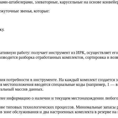
ами-штабелерами, элеваторные, карусельные на основе конвейе
жуточные звенья, которые:
ку.
тивную работу: получает инструмент из ИРК, осуществляет его 
оизводится разборка отработанных комплектов, сортировка и во
ния потребности в инструменте. На каждый комплект создается 
я местоположения вводятся специальные коды (например, 1 — в 
уальный массив данных.
плее информацию о наличии и текущем местонахождении любого
нове типовых технологических процессов. Минимальные запасы
в зоне обслуживания и два настроенных комплекта в резерве на