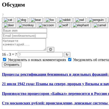
Обсудим
?
😊
16 - 3 = ?
↻
Уведомлять о новых комментариях
Уведомлять об ответа
Отправить
Процессы ректификации бензиновых и дизельных фракций
21 июля 1942 года: Планы на севере, прорыв у Вязьмы и на
Производство процессоров «Байкал» переносится в Россию
Сто московских рублей: происхождение, денежные систем