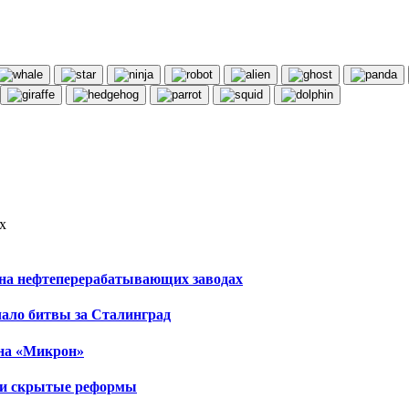
х
 на нефтеперерабатывающих заводах
чало битвы за Сталинград
 на «Микрон»
ы и скрытые реформы