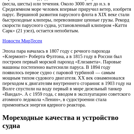
(весла, шесты) или течения. Около 3000 лет до н.э. в
Средиземном море человек впервые приручил ветер, изобретя
парус. Вершиной развития парусного флота в XIX веке стали
быстроходные клиперы, перевозившие ценные грузы. Рекорд
скорости парусного судна, установленный клипером «Катти
Сарк» (21 узел), остается непобитым.
Новости МирТесен
Эпоха пара началась в 1807 году с речного парохода
«Клермонт» Роберта Фултона, а в 1815 году в России был
построен первый морской пароход «Елизавета». Паровые
машины постепенно вытеснили паруса. В 1894 году
появилось первое судно с паровой турбиной — самым
мощным типом судового двигателя. XX век ознаменовался
переходом к двигателям внутреннего сгорания: в 1903 году на
Волге спустили на воду первый в мире дизельный танкер
«Вандал». А с 1959 года, с вводом в эксплуатацию советского
атомного ледокола «Ленин», в судостроении стала
применяться энергия ядерного реактора.
Мореходные качества и устройство
судна