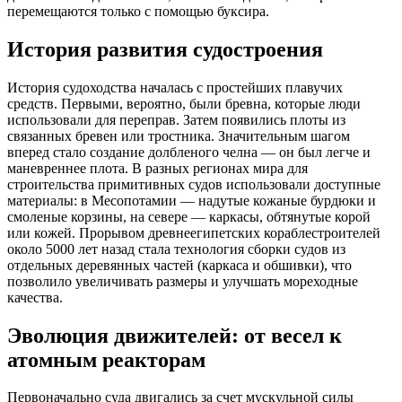
перемещаются только с помощью буксира.
История развития судостроения
История судоходства началась с простейших плавучих
средств. Первыми, вероятно, были бревна, которые люди
использовали для переправ. Затем появились плоты из
связанных бревен или тростника. Значительным шагом
вперед стало создание долбленого челна — он был легче и
маневреннее плота. В разных регионах мира для
строительства примитивных судов использовали доступные
материалы: в Месопотамии — надутые кожаные бурдюки и
смоленые корзины, на севере — каркасы, обтянутые корой
или кожей. Прорывом древнеегипетских кораблестроителей
около 5000 лет назад стала технология сборки судов из
отдельных деревянных частей (каркаса и обшивки), что
позволило увеличивать размеры и улучшать мореходные
качества.
Эволюция движителей: от весел к
атомным реакторам
Первоначально суда двигались за счет мускульной силы