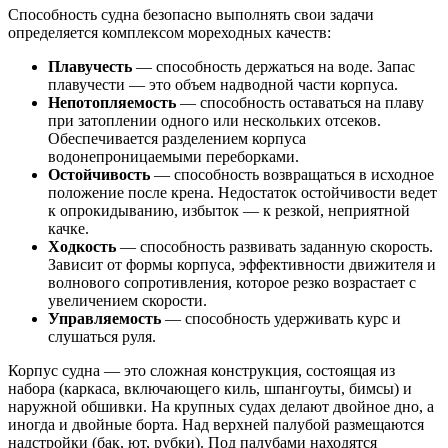
Способность судна безопасно выполнять свои задачи
определяется комплексом мореходных качеств:
Плавучесть
— способность держаться на воде. Запас
плавучести — это объем надводной части корпуса.
Непотопляемость
— способность оставаться на плаву
при затоплении одного или нескольких отсеков.
Обеспечивается разделением корпуса
водонепроницаемыми переборками.
Остойчивость
— способность возвращаться в исходное
положение после крена. Недостаток остойчивости ведет
к опрокидыванию, избыток — к резкой, неприятной
качке.
Ходкость
— способность развивать заданную скорость.
Зависит от формы корпуса, эффективности движителя и
волнового сопротивления, которое резко возрастает с
увеличением скорости.
Управляемость
— способность удерживать курс и
слушаться руля.
Корпус судна — это сложная конструкция, состоящая из
набора (каркаса, включающего киль, шпангоуты, бимсы) и
наружной обшивки. На крупных судах делают двойное дно, а
иногда и двойные борта. Над верхней палубой размещаются
надстройки (бак, ют, рубки). Под палубами находятся