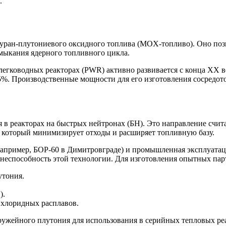
.
 уран-плутониевого оксидного топлива (MOX-топливо). Оно поз
амыкания ядерного топливного цикла.
гководных реакторах (PWR) активно развивается с конца XX ве
 5%. Производственные мощности для его изготовления сосредот
ия в реакторах на быстрых нейтронах (БН). Это направление сч
 который минимизирует отходы и расширяет топливную базу.
например, БОР-60 в Димитровграде) и промышленная эксплуатац
неспособность этой технологии. Для изготовления опытных пар
утония.
).
 хлоридных расплавов.
ружейного плутония для использования в серийных тепловых ре