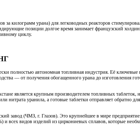
ров за килограмм урана) для легководных реакторов стимулиров
идирующие позиции долгое время занимает французский холдинг
ивному циклу.
СНГ
ески полностью автономная топливная индустрия. Её ключевые 
одства — от получения обогащенного урана до изготовления го
стане является крупным производителем топливных таблеток, н
или нитрата уранила, а готовые таблетки отправляет обратно д
ий завод (ЧМЗ, г. Глазов). Это крупнейшее в мире предприяти
%) и всех видов изделий из циркониевых сплавов, которые нео