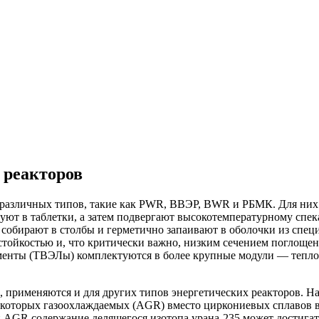
 реакторов
 различных типов, такие как PWR, ВВЭР, BWR и РБМК. Для них 
ют в таблетки, а затем подвергают высокотемпературному спека
собирают в столбы и герметично запаивают в оболочки из спец
ойкостью и, что критически важно, низким сечением поглощени
менты (ТВЭЛы) комплектуются в более крупные модули — тепло
применяются и для других типов энергетических реакторов. 
 некоторых газоохлаждаемых (AGR) вместо циркониевых сплаво
и AGR содержание делящегося изотопа урана-235 может достигать