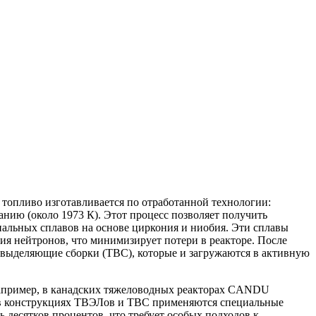
топливо изготавливается по отработанной технологии:
нию (около 1973 К). Этот процесс позволяет получить
иальных сплавов на основе циркония и ниобия. Эти сплавы
я нейтронов, что минимизирует потери в реакторе. После
выделяющие сборки (ТВС), которые и загружаются в активную
Например, в канадских тяжеловодных реакторах CANDU
в в конструкциях ТВЭЛов и ТВС применяются специальные
 десятков процентов, что требует особых подходов к