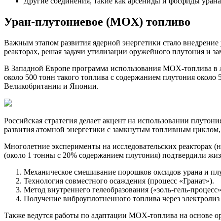
Другие соединения, такие как арсениды и фосфиды урана
Уран-плутониевое (MOX) топливо
Важным этапом развития ядерной энергетики стало внедрение
реакторах, решая задачи утилизации оружейного плутония и з
В Западной Европе программа использования MOX-топлива в ле
около 500 тонн такого топлива с содержанием плутония около
Великобритании и Японии.
Российская стратегия делает акцент на использовании плутон
развития атомной энергетики с замкнутым топливным циклом,
Многолетние эксперименты на исследовательских реакторах (
(около 1 тонны с 20% содержанием плутония) подтвердили жиз
Механическое смешивание порошков оксидов урана и пл
Технология совместного осаждения (процесс «Гранат»).
Метод внутреннего гелеобразования («золь-гель-процесс»
Получение виброуплотненного топлива через электролиз
Также ведутся работы по адаптации MOX-топлива на основе о