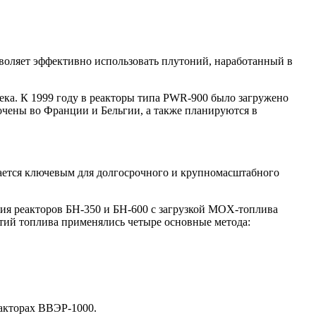
воляет эффективно использовать плутоний, наработанный в
ка. К 1999 году в реакторы типа PWR-900 было загружено
очены во Франции и Бельгии, а также планируются в
итается ключевым для долгосрочного и крупномасштабного
ия реакторов БН-350 и БН-600 с загрузкой MOX-топлива
тий топлива применялись четыре основные метода:
акторах ВВЭР-1000.