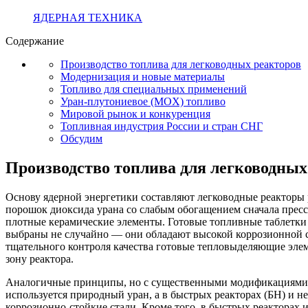
ЯДЕРНАЯ ТЕХНИКА
Содержание
Производство топлива для легководных реакторов
Модернизация и новые материалы
Топливо для специальных применений
Уран-плутониевое (MOX) топливо
Мировой рынок и конкуренция
Топливная индустрия России и стран СНГ
Обсудим
Производство топлива для легководных
Основу ядерной энергетики составляют легководные реакторы
порошок диоксида урана со слабым обогащением сначала прессу
плотные керамические элементы. Готовые топливные таблетки 
выбраны не случайно — они обладают высокой коррозионной ст
тщательного контроля качества готовые тепловыделяющие эле
зону реактора.
Аналогичные принципы, но с существенными модификациями, 
используется природный уран, а в быстрых реакторах (БН) и
коррозионно-стойкие стали. Кроме того, в быстрых реакторах 