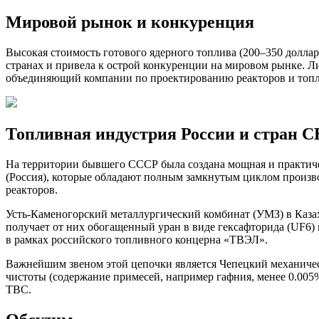
Мировой рынок и конкуренция
Высокая стоимость готового ядерного топлива (200–350 долла
странах и привела к острой конкуренции на мировом рынке. Л
объединяющий компании по проектированию реакторов и топл
Топливная индустрия России и стран 
На территории бывшего СССР была создана мощная и практич
(Россия), которые обладают полным замкнутым циклом произв
реакторов.
Усть-Каменогорский металлургический комбинат (УМЗ) в Казах
получает от них обогащенный уран в виде гексафторида (UF6) 
в рамках российского топливного концерна «ТВЭЛ».
Важнейшим звеном этой цепочки является Чепецкий механическ
чистоты (содержание примесей, например гафния, менее 0.005
ТВС.