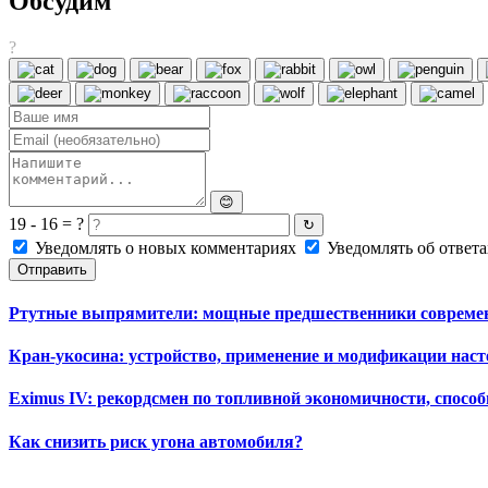
Обсудим
?
😊
19 - 16 = ?
↻
Уведомлять о новых комментариях
Уведомлять об ответа
Отправить
Ртутные выпрямители: мощные предшественники современ
Кран-укосина: устройство, применение и модификации наст
Eximus IV: рекордсмен по топливной экономичности, способ
Как снизить риск угона автомобиля?