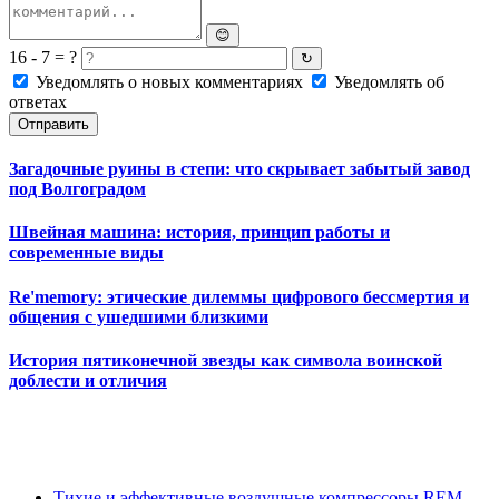
😊
16 - 7 = ?
↻
Уведомлять о новых комментариях
Уведомлять об
ответах
Отправить
Загадочные руины в степи: что скрывает забытый завод
под Волгоградом
Швейная машина: история, принцип работы и
современные виды
Re'memory: этические дилеммы цифрового бессмертия и
общения с ушедшими близкими
История пятиконечной звезды как символа воинской
доблести и отличия
Тихие и эффективные воздушные компрессоры REM