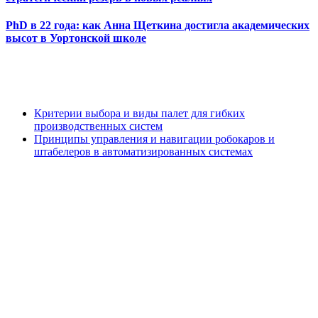
PhD в 22 года: как Анна Щеткина достигла академических
высот в Уортонской школе
Критерии выбора и виды палет для гибких
производственных систем
Принципы управления и навигации робокаров и
штабелеров в автоматизированных системах