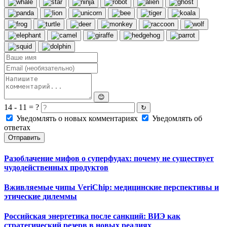
😊
14 - 11 = ?
↻
Уведомлять о новых комментариях
Уведомлять об
ответах
Отправить
Разоблачение мифов о суперфудах: почему не существует
чудодейственных продуктов
Вживляемые чипы VeriChip: медицинские перспективы и
этические дилеммы
Российская энергетика после санкций: ВИЭ как
стратегический резерв в новых реалиях