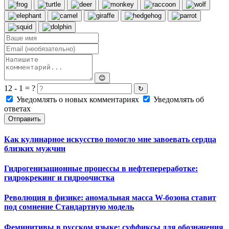
😊
12 - 1 = ?
↻
Уведомлять о новых комментариях
Уведомлять об
ответах
Отправить
Как кулинарное искусство помогло мне завоевать сердца
близких мужчин
Гидрогенизационные процессы в нефтепереработке:
гидрокрекинг и гидроочистка
Революция в физике: аномальная масса W-бозона ставит
под сомнение Стандартную модель
Феминитивы в русском языке: суффиксы для обозначения