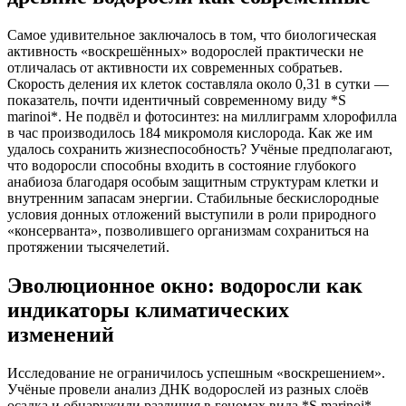
Самое удивительное заключалось в том, что биологическая
активность «воскрешённых» водорослей практически не
отличалась от активности их современных собратьев.
Скорость деления их клеток составляла около 0,31 в сутки —
показатель, почти идентичный современному виду *S
marinoi*. Не подвёл и фотосинтез: на миллиграмм хлорофилла
в час производилось 184 микромоля кислорода. Как же им
удалось сохранить жизнеспособность? Учёные предполагают,
что водоросли способны входить в состояние глубокого
анабиоза благодаря особым защитным структурам клетки и
внутренним запасам энергии. Стабильные бескислородные
условия донных отложений выступили в роли природного
«консерванта», позволившего организмам сохраниться на
протяжении тысячелетий.
Эволюционное окно: водоросли как
индикаторы климатических
изменений
Исследование не ограничилось успешным «воскрешением».
Учёные провели анализ ДНК водорослей из разных слоёв
осадка и обнаружили различия в геномах вида *S marinoi*.