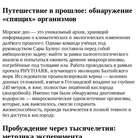
Путешествие в прошлое: обнаружение
«спящих» организмов
Морское дно — это уникальный архив, хранящий
информацию о климатических и экологических изменениях
далёкого прошлого. Однако команда учёных под
руководством Сары Булиус поставила перед собой
амбициозную задачу: выйти за рамки палеонтологического
анализа и попытаться оживить древние микроорганизмы,
погребённые под толщами ила. Работа проводилась в рамках
проекта PHYTOARK, изучающего эволюцию Балтийского
моря. Исследователи проанализировали керны — колонки
донных отложений, взятые в Готландской впадине на глубине
240 метров, в зоне, полностью лишённой кислорода
(анаэробной). Именно там были обнаружены диатомовые
водоросли — микроскопические одноклеточные организмы,
которые, как выяснилось, смогли сохранить
жизнеспособность, проведя тысячелетия в полной темноте и
без доступа к кислороду.
Пробуждение через тысячелетия:
методика эксперимента