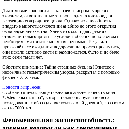
Диатомовые водоросли — ключевые игроки морских
экосистем, ответственные за производство кислорода и
регуляцию углеродного цикла. Однако их способность
впадать в многотысячелетний анабиоз до этого открытия
была науке неизвестна. Учёные создали для древних
отложений благоприятные условия, обеспечив их светом и
необходимыми питательными веществами. Результат
превзошёл все ожидания: водоросли не просто проснулись,
они начали активно расти и размножаться, будто и не было
этих семи тысяч лет.
Обратите внимание: Тайна странных бурь на Юпитере с
необычным геометрическим узором, раскрытая с помощью
физиков XIX века.
Новости МирТесен
Особенно впечатляющей оказалась жизнестойкость вида
*Osteonema marinoa*, который был обнаружен во всех
исследованных образцах, включая самый древний, возрастом
около 7000 лет.
Феноменальная жизнеспособность:
древние водоросли как современные