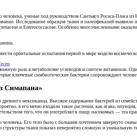
го человека, ученые под руководством Сантьяго Росаса-Пласа и
вание. Исследование образцов ткани и палеофекалий выявило п
acteriaceae и Enterococcaceae. Особенно многочисленными оказалис
ominis
.
вести орбитальные испытания первой в мире модели космическо
есен
важную роль в метаболизме углеводов и синтезе витаминов. Одн
которые ключевые симбиотические бактерии сопровождают челов
из Симапана»
древнего мексиканца. Высокое содержание бактерий из семейст
роятно, в его меню входили такие растения, как агава, опунция, 
ельством того, что он употреблял в пищу насекомых — эта прак
 человека. Его тело было с большим почтением завернуто сначал
з структуры ткани показал невероятно сложную и уникальную те