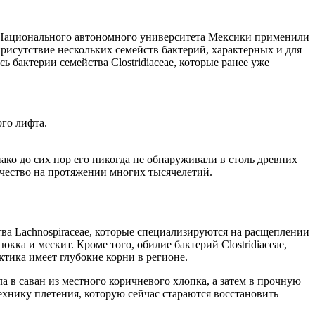
з Национального автономного университета Мексики применили
рисутствие нескольких семейств бактерий, характерных и для
ь бактерии семейства Clostridiaceae, которые ранее уже
го лифта.
ако до сих пор его никогда не обнаруживали в столь древних
ечество на протяжении многих тысячелетий.
ва Lachnospiraceae, которые специализируются на расщеплении
юкка и мескит. Кроме того, обилие бактерий Clostridiaceae,
тика имеет глубокие корни в регионе.
а в саван из местного коричневого хлопка, а затем в прочную
хнику плетения, которую сейчас стараются восстановить