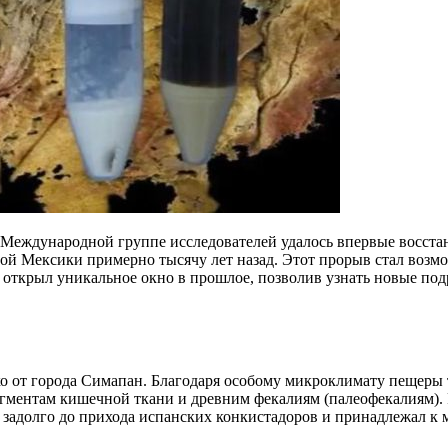
Международной группе исследователей удалось впервые восстан
й Мексики примерно тысячу лет назад. Этот прорыв стал возмо
открыл уникальное окно в прошлое, позволив узнать новые подр
 от города Симапан. Благодаря особому микроклимату пещеры 
агментам кишечной ткани и древним фекалиям (палеофекалиям). 
ил задолго до прихода испанских конкистадоров и принадлежал к