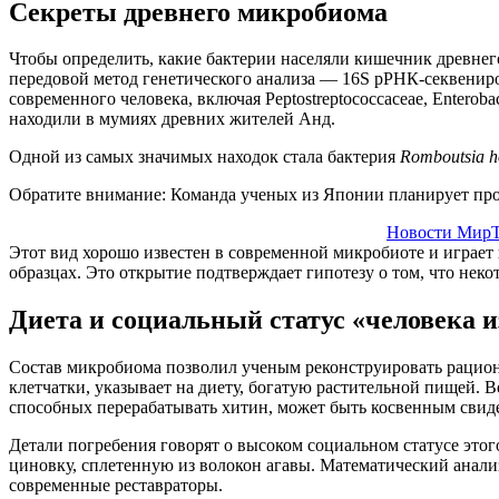
Секреты древнего микробиома
Чтобы определить, какие бактерии населяли кишечник древне
передовой метод генетического анализа — 16S рРНК-секвениро
современного человека, включая Peptostreptococcaceae, Enterob
находили в мумиях древних жителей Анд.
Одной из самых значимых находок стала бактерия
Romboutsia h
Обратите внимание: Команда ученых из Японии планирует про
Новости МирТ
Этот вид хорошо известен в современной микробиоте и играет 
образцах. Это открытие подтверждает гипотезу о том, что не
Диета и социальный статус «человека 
Состав микробиома позволил ученым реконструировать рацион 
клетчатки, указывает на диету, богатую растительной пищей. Ве
способных перерабатывать хитин, может быть косвенным свидет
Детали погребения говорят о высоком социальном статусе этого
циновку, сплетенную из волокон агавы. Математический анали
современные реставраторы.