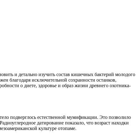
овить и детально изучить состав кишечных бактерий молодого
жен благодаря исключительной сохранности останков,
обности о диете, здоровье и образ жизни древнего охотника-
тело подверглось естественной мумификации. Это позволило
Радиоуглеродное датирование показало, что возраст находки
 мезоамериканской культуре отопаме.