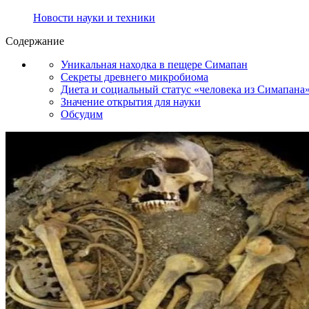
Новости науки и техники
Содержание
Уникальная находка в пещере Симапан
Секреты древнего микробиома
Диета и социальный статус «человека из Симапана
Значение открытия для науки
Обсудим