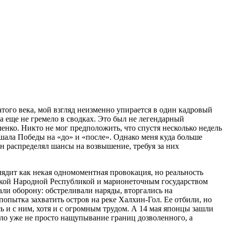
того века, мой взгляд неизменно упирается в один кадровый
а еще не гремело в сводках. Это был не легендарный
нко. Никто не мог предположить, что спустя несколько недель
шала Победы на «до» и «после». Однако меня куда больше
н распределял шансы на возвышение, требуя за них
лядит как некая одномоментная провокация, но реальность
ьской Народной Республикой и марионеточным государством
ли оборону: обстреливали наряды, вторгались на
попытка захватить остров на реке Халхин-Гол. Ее отбили, но
ь и с ним, хотя и с огромным трудом. А 14 мая японцы зашли
ыло уже не просто нащупывание границ дозволенного, а