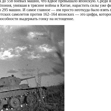
 до 558 боевых машин, что вдвое превышало японскую. Среди н
Япония, увязшая в трясине войны в Китае, нарастить силы уже ф
о 295 машин. И самое главное — им просто неоткуда было взять
ких самолетов против 162–164 японских — это цифра, которой и
способности выдержать гонку на истощение.