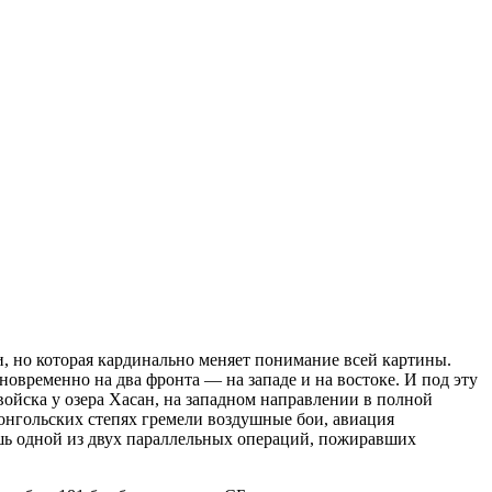
ни, но которая кардинально меняет понимание всей картины.
новременно на два фронта — на западе и на востоке. И под эту
войска у озера Хасан, на западном направлении в полной
монгольских степях гремели воздушные бои, авиация
ишь одной из двух параллельных операций, пожиравших