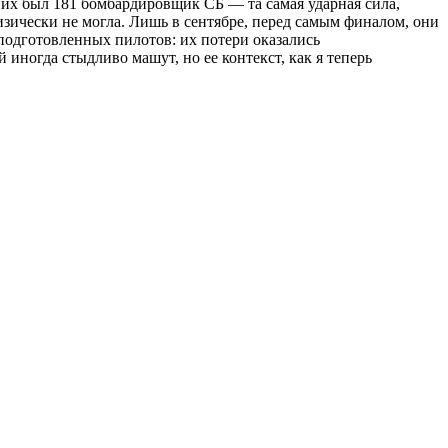
их был 181 бомбардировщик СБ — та самая ударная сила,
изически не могла. Лишь в сентябре, перед самым финалом, они
 подготовленных пилотов: их потери оказались
ногда стыдливо машут, но ее контекст, как я теперь