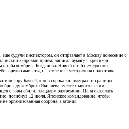
, еще будучи инспектором, он отправляет в Москву донесение с
талинский кадровый прием: написал бумагу с критикой —
ком штаба комбрига Богданова. Новый штаб немедленно
ебе горели самолеты, на земле шла методичная подготовка.
атили гору Баян-Цаган в сорока километрах от границы.
ую бригаду комбрига Яковлева вместе с монгольским
цев с горы сбили, плацдарм разгромили. Цена оказалась
но, погибнув 12 июля. Японское командование, чтобы
 не организованная оборона, а агония.