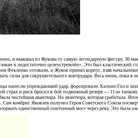
енно, и выковал из Жукова ту самую легендарную фигуру. 30 мая
зован и недостаточно целеустремлён». Это был классический с
 июня Фекленко отозвали, и Жуков принял корпус, взяв начальни
ивать силы для сокрушительного контрудара. Весь июнь, пока в н
нцы нанесли упреждающий удар, форсировали Халхин-Гол и захв
ой страх и риск бросил в бой подвижный резерв — 11-ю танков
была чистейшая авантюра. Но авантюра, которая сработала. Япон
Сам комбриг Яковлев получил Героя Советского Союза посмерт
взорвать единственный понтонный мост через реку. Это была уже