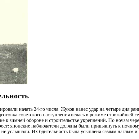
ельность
вали начать 24-го числа. Жуков нанес удар на четыре дня раньш
дготовка советского наступления велась в режиме строжайшей с
ке к зимней обороне и строительстве укреплений. По ночам чер
ост: японские наблюдатели должны были привыкнуть к ночному 
о не услышали. Их бдительность была усыплена самым наглым и 