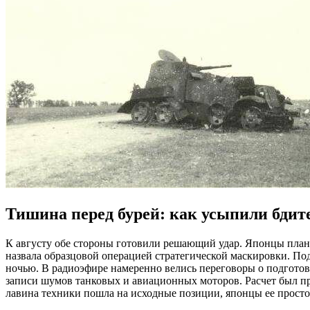
Тишина перед бурей: как усыпили бдит
К августу обе стороны готовили решающий удар. Японцы планиро
назвала образцовой операцией стратегической маскировки. По
ночью. В радиоэфире намеренно велись переговоры о подготов
записи шумов танковых и авиационных моторов. Расчет был пр
лавина техники пошла на исходные позиции, японцы ее прост