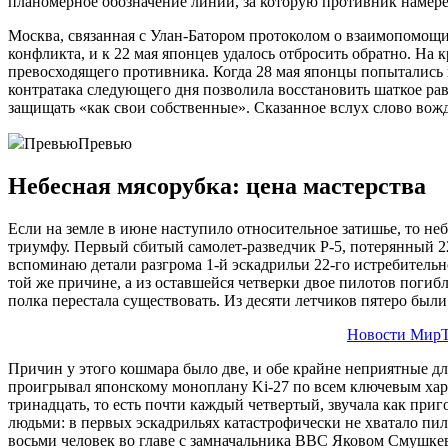
планомерное обозначение линии, за которую противник намерев
Москва, связанная с Улан-Батором протоколом о взаимопомощи,
конфликта, и к 22 мая японцев удалось отбросить обратно. На
превосходящего противника. Когда 28 мая японцы попытались в
контратака следующего дня позволила восстановить шаткое рав
защищать «как свои собственные». Сказанное вслух слово вождя
ПревьюПревью
Небесная мясорубка: цена мастерства
Если на земле в июне наступило относительное затишье, то н
триумфу. Первый сбитый самолет-разведчик Р-5, потерянный 22
вспоминаю детали разгрома 1-й эскадрильи 22-го истребительн
той же причине, а из оставшейся четверки двое пилотов погиб
полка перестала существовать. Из десяти летчиков пятеро были
Новости МирТ
Причин у этого кошмара было две, и обе крайне неприятные дл
проигрывал японскому моноплану Ki-27 по всем ключевым харак
тринадцать, то есть почти каждый четвертый, звучала как приг
людьми: в первых эскадрильях катастрофически не хватало пи
восьми человек во главе с замначальника ВВС Яковом Смушке