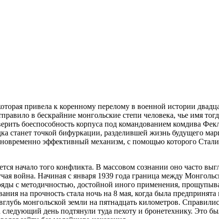
оторая привела к коренному перелому в военной истории двадца
правило в бескрайние монгольские степи человека, чье имя тогд
верить боеспособность корпуса под командованием комдива Фекле
дка станет точкой бифуркации, разделившей жизнь будущего мар
одновременно эффективный механизм, с помощью которого Стали
тся начало того конфликта. В массовом сознании оно часто выг
зучая война. Начиная с января 1939 года граница между Монгол
ряды с методичностью, достойной иного применения, прощупыва
ния на прочность стала ночь на 8 мая, когда была предпринята 
 вглубь монгольской земли на пятнадцать километров. Справилис
а следующий день подтянули туда пехоту и бронетехнику. Это б