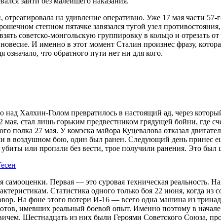
ался зайти без малейшего наказания.
 отреагировала на удивление оперативно. Уже 17 мая части 57-г
 крошечном степном пятачке завязался тугой узел противостояни
зять советско-монгольскую группировку в кольцо и отрезать от
новесие. И именно в этот момент Сталин произнес фразу, котора
 означало, что обратного пути нет ни для кого.
ебо над Халхин-Голом превратилось в настоящий ад, через кото
 мая, стал лишь горьким предвестником грядущей бойни, где сче
ого полка 27 мая. У комэска майора Куцевалова отказал двигате
ли в воздушном бою, один был ранен. Следующий день принес еще
 убиты или пропали без вести, трое получили ранения. Это был 
есен
я самооценки. Первая — это суровая техническая реальность. Н
теристикам. Статистика одного только боя 22 июня, когда из с
овор. На фоне этого потери И-16 — всего одна машина из тринад
лотов, имевших реальный боевой опыт. Именно поэтому в начал
вичем. Шестнадцать из них были Героями Советского Союза, пр