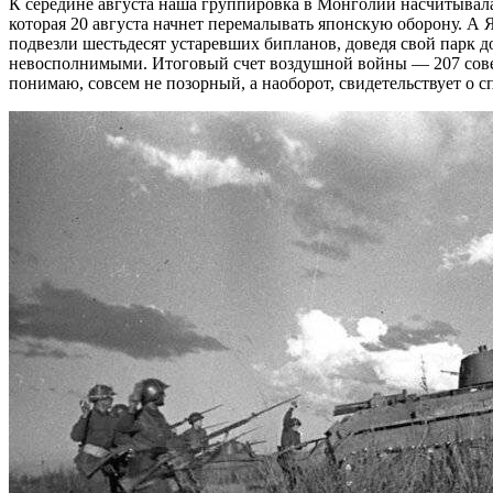
К середине августа наша группировка в Монголии насчитывала
которая 20 августа начнет перемалывать японскую оборону. А 
подвезли шестьдесят устаревших бипланов, доведя свой парк д
невосполнимыми. Итоговый счет воздушной войны — 207 советс
понимаю, совсем не позорный, а наоборот, свидетельствует о 