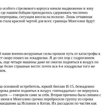
о особого стрелкового корпуса начали выдвижение в зону
я, где нашим бойцам приходилось сдерживать численно
 переправы, ситуация висела на волоске. Лишь отчаянная
я стала красной чертой для всех: границы Монголии будут
рый наши военно-воздушные силы прошли путь от катастрофы к
т скоро пошел на эскадрильи. Я до сих пор с содроганием
ль, еще четыре машины даже не смогли подняться в воздух по
 более страшные вести: почти вся 4-я эскадрилья того же
шок.
аш основной истребитель, юркий биплан И-15, безнадежно
орока девяти поднятых в воздух «пятнадцатых» не вернулось
цати — говорили сами за себя. Вторая причина была связана с
е июня в Монголию срочно перебросили группу из сорока
ошедшими ад Испании и Китая. Их рассадили по частям как