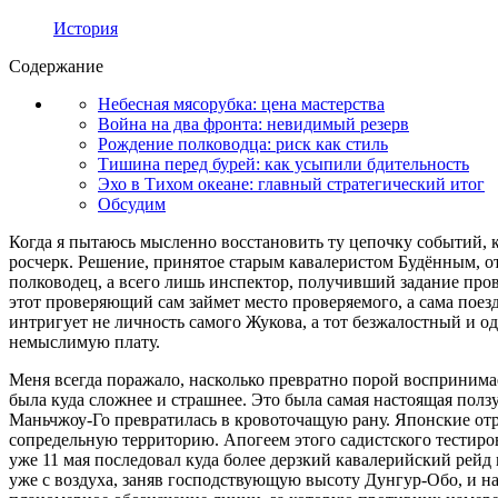
История
Содержание
Небесная мясорубка: цена мастерства
Война на два фронта: невидимый резерв
Рождение полководца: риск как стиль
Тишина перед бурей: как усыпили бдительность
Эхо в Тихом океане: главный стратегический итог
Обсудим
Когда я пытаюсь мысленно восстановить ту цепочку событий, к
росчерк. Решение, принятое старым кавалеристом Будённым, от
полководец, а всего лишь инспектор, получивший задание про
этот проверяющий сам займет место проверяемого, а сама поез
интригует не личность самого Жукова, а тот безжалостный и 
немыслимую плату.
Меня всегда поражало, насколько превратно порой воспринимае
была куда сложнее и страшнее. Это была самая настоящая пол
Маньчжоу-Го превратилась в кровоточащую рану. Японские от
сопредельную территорию. Апогеем этого садистского тестирова
уже 11 мая последовал куда более дерзкий кавалерийский рейд
уже с воздуха, заняв господствующую высоту Дунгур-Обо, и н