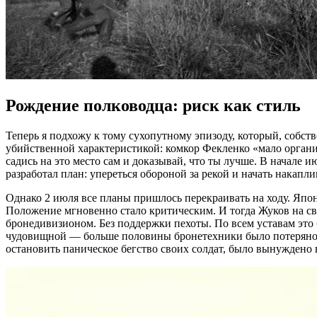
Рождение полководца: риск как стиль
Теперь я подхожу к тому сухопутному эпизоду, который, собств
убийственной характеристикой: комкор Фекленко «мало органи
садись на это место сам и доказывай, что ты лучше. В начале
разработал план: упереться обороной за рекой и начать накапл
Однако 2 июля все планы пришлось перекраивать на ходу. Япо
Положение мгновенно стало критическим. И тогда Жуков на св
бронедивизионом. Без поддержки пехоты. По всем уставам это 
чудовищной — больше половины бронетехники было потеряно. 
остановить паническое бегство своих солдат, было вынуждено 