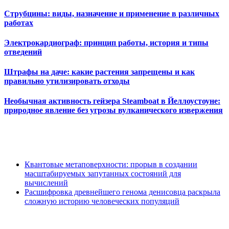
Струбцины: виды, назначение и применение в различных
работах
Электрокардиограф: принцип работы, история и типы
отведений
Штрафы на даче: какие растения запрещены и как
правильно утилизировать отходы
Необычная активность гейзера Steamboat в Йеллоустоуне:
природное явление без угрозы вулканического извержения
Квантовые метаповерхности: прорыв в создании
масштабируемых запутанных состояний для
вычислений
Расшифровка древнейшего генома денисовца раскрыла
сложную историю человеческих популяций