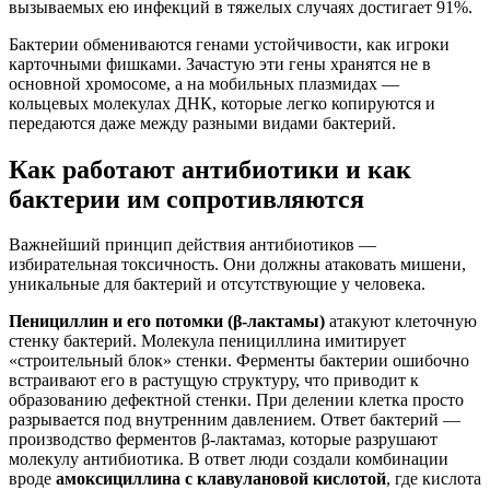
вызываемых ею инфекций в тяжелых случаях достигает 91%.
Бактерии обмениваются генами устойчивости, как игроки
карточными фишками. Зачастую эти гены хранятся не в
основной хромосоме, а на мобильных плазмидах —
кольцевых молекулах ДНК, которые легко копируются и
передаются даже между разными видами бактерий.
Как работают антибиотики и как
бактерии им сопротивляются
Важнейший принцип действия антибиотиков —
избирательная токсичность. Они должны атаковать мишени,
уникальные для бактерий и отсутствующие у человека.
Пенициллин и его потомки (β-лактамы)
атакуют клеточную
стенку бактерий. Молекула пенициллина имитирует
«строительный блок» стенки. Ферменты бактерии ошибочно
встраивают его в растущую структуру, что приводит к
образованию дефектной стенки. При делении клетка просто
разрывается под внутренним давлением. Ответ бактерий —
производство ферментов β-лактамаз, которые разрушают
молекулу антибиотика. В ответ люди создали комбинации
вроде
амоксициллина с клавулановой кислотой
, где кислота