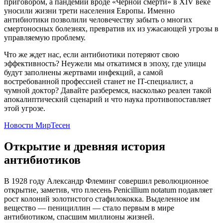
приговором, а пандемии вроде «Черной смерти» в XIV веке
уносили жизни трети населения Европы. Именно
антибиотики позволили человечеству забыть о многих
смертоносных болезнях, превратив их из ужасающей угрозы в
управляемую проблему.
Что же ждет нас, если антибиотики потеряют свою
эффективность? Неужели мы откатимся в эпоху, где улицы
будут заполнены жертвами инфекций, а самой
востребованной профессией станет не IT-специалист, а
чумной доктор? Давайте разберемся, насколько реален такой
апокалиптический сценарий и что наука противопоставляет
этой угрозе.
Новости МирТесен
Открытие и древняя история
антибиотиков
В 1928 году Александр Флеминг совершил революционное
открытие, заметив, что плесень Penicillium notatum подавляет
рост колоний золотистого стафилококка. Выделенное им
вещество — пенициллин — стало первым в мире
антибиотиком, спасшим миллионы жизней.