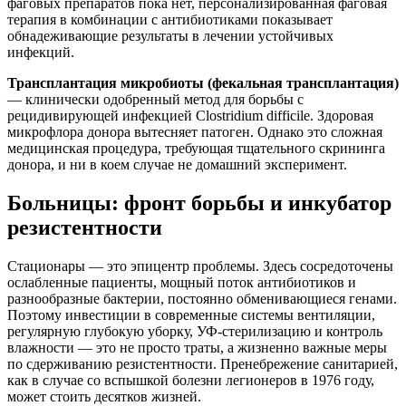
фаговых препаратов пока нет, персонализированная фаговая
терапия в комбинации с антибиотиками показывает
обнадеживающие результаты в лечении устойчивых
инфекций.
Трансплантация микробиоты (фекальная трансплантация)
— клинически одобренный метод для борьбы с
рецидивирующей инфекцией Clostridium difficile. Здоровая
микрофлора донора вытесняет патоген. Однако это сложная
медицинская процедура, требующая тщательного скрининга
донора, и ни в коем случае не домашний эксперимент.
Больницы: фронт борьбы и инкубатор
резистентности
Стационары — это эпицентр проблемы. Здесь сосредоточены
ослабленные пациенты, мощный поток антибиотиков и
разнообразные бактерии, постоянно обменивающиеся генами.
Поэтому инвестиции в современные системы вентиляции,
регулярную глубокую уборку, УФ-стерилизацию и контроль
влажности — это не просто траты, а жизненно важные меры
по сдерживанию резистентности. Пренебрежение санитарией,
как в случае со вспышкой болезни легионеров в 1976 году,
может стоить десятков жизней.