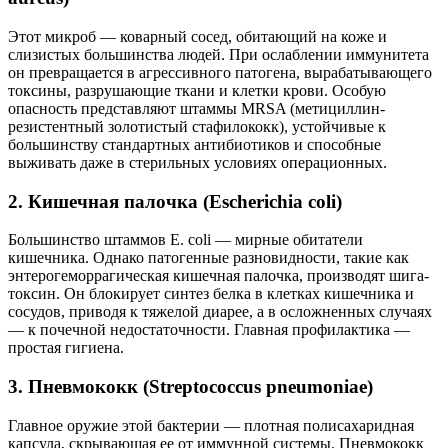
Этот микроб — коварный сосед, обитающий на коже и
слизистых большинства людей. При ослаблении иммунитета
он превращается в агрессивного патогена, вырабатывающего
токсины, разрушающие ткани и клетки крови. Особую
опасность представляют штаммы MRSA (метициллин-
резистентный золотистый стафилококк), устойчивые к
большинству стандартных антибиотиков и способные
выживать даже в стерильных условиях операционных.
2. Кишечная палочка (Escherichia coli)
Большинство штаммов E. coli — мирные обитатели
кишечника. Однако патогенные разновидности, такие как
энтерогеморрагическая кишечная палочка, производят шига-
токсин. Он блокирует синтез белка в клетках кишечника и
сосудов, приводя к тяжелой диарее, а в осложненных случаях
— к почечной недостаточности. Главная профилактика —
простая гигиена.
3. Пневмококк (Streptococcus pneumoniae)
Главное оружие этой бактерии — плотная полисахаридная
капсула, скрывающая ее от иммунной системы. Пневмококк