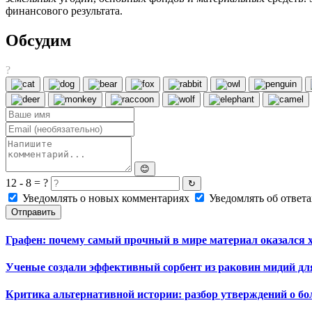
финансового результата.
Обсудим
?
😊
12 - 8 = ?
↻
Уведомлять о новых комментариях
Уведомлять об ответа
Отправить
Графен: почему самый прочный в мире материал оказался 
Ученые создали эффективный сорбент из раковин мидий дл
Критика альтернативной истории: разбор утверждений о б