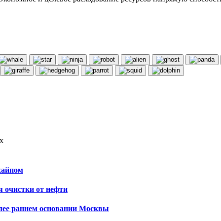
х
хайпом
я очистки от нефти
олее раннем основании Москвы