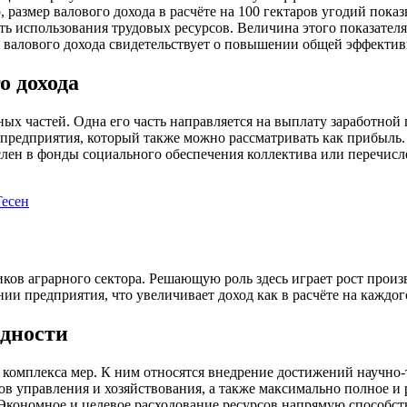
размер валового дохода в расчёте на 100 гектаров угодий показ
ь использования трудовых ресурсов. Величина этого показателя
т валового дохода свидетельствует о повышении общей эффектив
о дохода
ых частей. Одна его часть направляется на выплату заработной
предприятия, который также можно рассматривать как прибыль. 
слен в фонды социального обеспечения коллектива или перечисл
есен
иков аграрного сектора. Решающую роль здесь играет рост произ
ии предприятия, что увеличивает доход как в расчёте на каждог
дности
я комплекса мер. К ним относятся внедрение достижений научно
дов управления и хозяйствования, а также максимально полное 
Экономное и целевое расходование ресурсов напрямую способств