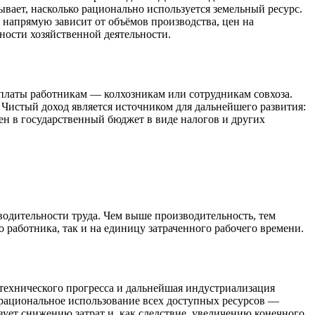
ывает, насколько рационально используется земельный ресурс.
 напрямую зависит от объёмов производства, цен на
ности хозяйственной деятельности.
 платы работникам — колхозникам или сотрудникам совхоза.
Чистый доход является источником для дальнейшего развития:
ен в государственный бюджет в виде налогов и других
водительности труда. Чем выше производительность, тем
о работника, так и на единицу затраченного рабочего времени.
-технического прогресса и дальнейшая индустриализация
и рациональное использование всех доступных ресурсов —
ует снижению затрат и, как следствие, увеличению конечного