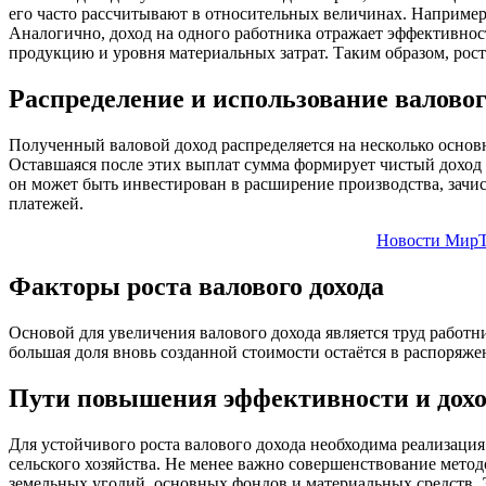
его часто рассчитывают в относительных величинах. Например, 
Аналогично, доход на одного работника отражает эффективност
продукцию и уровня материальных затрат. Таким образом, рос
Распределение и использование валовог
Полученный валовой доход распределяется на несколько основн
Оставшаяся после этих выплат сумма формирует чистый доход 
он может быть инвестирован в расширение производства, зачи
платежей.
Новости МирТ
Факторы роста валового дохода
Основой для увеличения валового дохода является труд работн
большая доля вновь созданной стоимости остаётся в распоряжен
Пути повышения эффективности и дохо
Для устойчивого роста валового дохода необходима реализаци
сельского хозяйства. Не менее важно совершенствование мето
земельных угодий, основных фондов и материальных средств. 