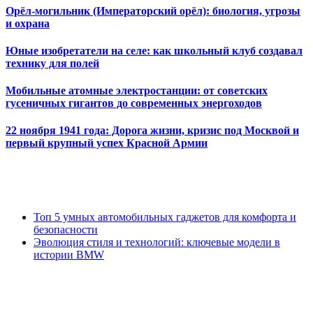
Орёл-могильник (Императорский орёл): биология, угрозы
и охрана
Юные изобретатели на селе: как школьный клуб создавал
технику для полей
Мобильные атомные электростанции: от советских
гусеничных гигантов до современных энергоходов
22 ноября 1941 года: Дорога жизни, кризис под Москвой и
первый крупный успех Красной Армии
Топ 5 умных автомобильных гаджетов для комфорта и
безопасности
Эволюция стиля и технологий: ключевые модели в
истории BMW