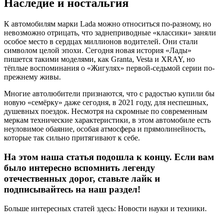
Наследие и ностальгия
К автомобилям марки Lada можно относиться по-разному, но
невозможно отрицать, что заднеприводные «классики» заняли
особое место в сердцах миллионов водителей. Они стали
символом целой эпохи. Сегодня новая история «Лады»
пишется такими моделями, как Granta, Vesta и XRAY, но
тёплые воспоминания о «Жигулях» первой-седьмой серии по-
прежнему живы.
Многие автолюбители признаются, что с радостью купили бы
новую «семёрку» даже сегодня, в 2021 году, для неспешных,
душевных поездок. Несмотря на скромные по современным
меркам технические характеристики, в этом автомобиле есть
неуловимое обаяние, особая атмосфера и прямолинейность,
которые так сильно притягивают к себе.
На этом наша статья подошла к концу. Если вам
было интересно вспомнить легенду
отечественных дорог, ставьте лайк и
подписывайтесь на наш раздел!
Больше интересных статей здесь: Новости науки и техники.