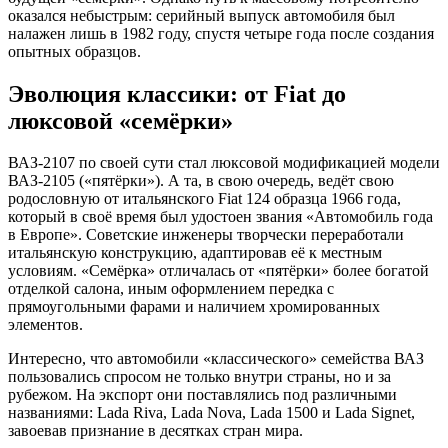
оказался небыстрым: серийный выпуск автомобиля был
налажен лишь в 1982 году, спустя четыре года после создания
опытных образцов.
Эволюция классики: от Fiat до
люксовой «семёрки»
ВАЗ-2107 по своей сути стал люксовой модификацией модели
ВАЗ-2105 («пятёрки»). А та, в свою очередь, ведёт свою
родословную от итальянского Fiat 124 образца 1966 года,
который в своё время был удостоен звания «Автомобиль года
в Европе». Советские инженеры творчески переработали
итальянскую конструкцию, адаптировав её к местным
условиям. «Семёрка» отличалась от «пятёрки» более богатой
отделкой салона, иным оформлением передка с
прямоугольными фарами и наличием хромированных
элементов.
Интересно, что автомобили «классического» семейства ВАЗ
пользовались спросом не только внутри страны, но и за
рубежом. На экспорт они поставлялись под различными
названиями: Lada Riva, Lada Nova, Lada 1500 и Lada Signet,
завоевав признание в десятках стран мира.