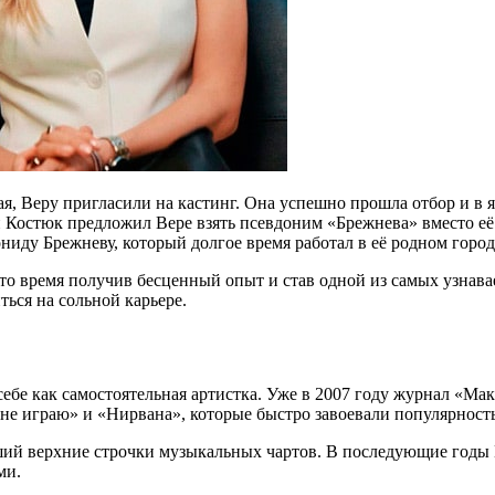
, Веру пригласили на кастинг. Она успешно прошла отбор и в ян
Костюк предложил Вере взять псевдоним «Брежнева» вместо её 
ниду Брежневу, который долгое время работал в её родном город
это время получив бесценный опыт и став одной из самых узнава
ться на сольной карьере.
ебе как самостоятельная артистка. Уже в 2007 году журнал «Ма
 не играю» и «Нирвана», которые быстро завоевали популярность
ший верхние строчки музыкальных чартов. В последующие годы 
ми.