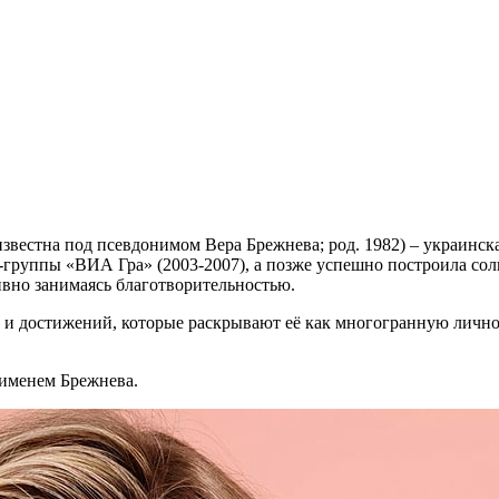
вестна под псевдонимом Вера Брежнева; род. 1982) – украинска
-группы «ВИА Гра» (2003-2007), а позже успешно построила со
но занимаясь благотворительностью.
и достижений, которые раскрывают её как многогранную лично
 именем Брежнева.