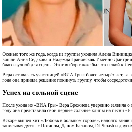
Осенью того же года, когда из группы уходила Алена Винницкая
вошли Анна Седакова и Надежда Грановская. Именно Дмитрий 
благозвучной для сцены. Этот выбор также был отсылкой к Лео
Вера оставалась участницей «ВИА Гры» более четырёх лет, за 
года она приняла решение покинуть группу, чтобы сосредоточи
Успех на сольной сцене
После ухода из «ВИА Гры» Вера Брежнева уверенно заявила о с
году она представила свои первые сольные клипы на песни «Я
Вскоре вышел хит «Любовь в большом городе», надолго заняв
записывая дуэты с Потапом, Даном Баланом, DJ Smash и други