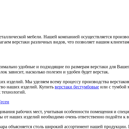
еталлической мебели. Нашей компанией осуществляется производ
агаем верстаки различных видов, что позволяет нашим клиента
ксимально удобные и подходящие по размерам верстаки для Вашег
к зависит, насколько полезен и удобен будет верстак.
х изделий. Мы уделяем всему процессу производства верстаков 
ство наших изделий. Купить
верстаки бестумбовые
или с тумбой 
 технологий.
есен
ования рабочих мест, учитывая особенности помещения и специ
ы от наших изделий необходимо очень ответственно подойти к в
вара объясняется столь широкий ассортимент нашей продукции.