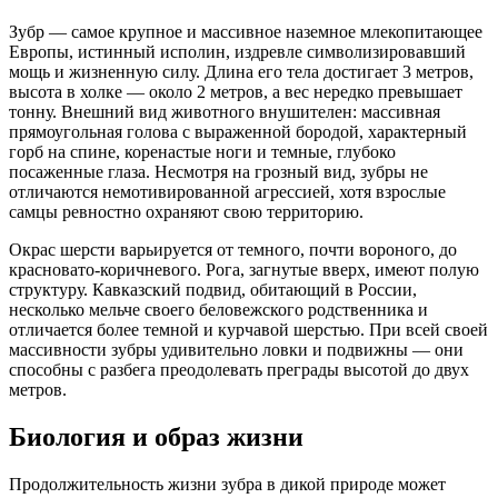
Зубр — самое крупное и массивное наземное млекопитающее
Европы, истинный исполин, издревле символизировавший
мощь и жизненную силу. Длина его тела достигает 3 метров,
высота в холке — около 2 метров, а вес нередко превышает
тонну. Внешний вид животного внушителен: массивная
прямоугольная голова с выраженной бородой, характерный
горб на спине, коренастые ноги и темные, глубоко
посаженные глаза. Несмотря на грозный вид, зубры не
отличаются немотивированной агрессией, хотя взрослые
самцы ревностно охраняют свою территорию.
Окрас шерсти варьируется от темного, почти вороного, до
красновато-коричневого. Рога, загнутые вверх, имеют полую
структуру. Кавказский подвид, обитающий в России,
несколько мельче своего беловежского родственника и
отличается более темной и курчавой шерстью. При всей своей
массивности зубры удивительно ловки и подвижны — они
способны с разбега преодолевать преграды высотой до двух
метров.
Биология и образ жизни
Продолжительность жизни зубра в дикой природе может