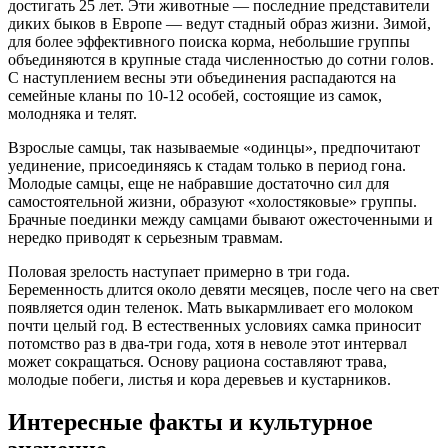
достигать 25 лет. Эти животные — последние представители
диких быков в Европе — ведут стадный образ жизни. Зимой,
для более эффективного поиска корма, небольшие группы
объединяются в крупные стада численностью до сотни голов.
С наступлением весны эти объединения распадаются на
семейные кланы по 10-12 особей, состоящие из самок,
молодняка и телят.
Взрослые самцы, так называемые «одинцы», предпочитают
уединение, присоединяясь к стадам только в период гона.
Молодые самцы, еще не набравшие достаточно сил для
самостоятельной жизни, образуют «холостяковые» группы.
Брачные поединки между самцами бывают ожесточенными и
нередко приводят к серьезным травмам.
Половая зрелость наступает примерно в три года.
Беременность длится около девяти месяцев, после чего на свет
появляется один теленок. Мать выкармливает его молоком
почти целый год. В естественных условиях самка приносит
потомство раз в два-три года, хотя в неволе этот интервал
может сокращаться. Основу рациона составляют трава,
молодые побеги, листья и кора деревьев и кустарников.
Интересные факты и культурное