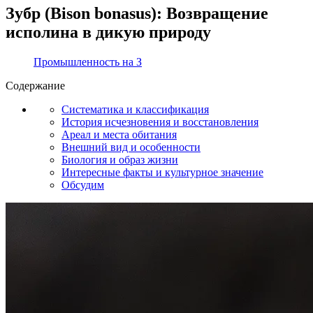
Зубр (Bison bonasus): Возвращение
исполина в дикую природу
Промышленность на З
Содержание
Систематика и классификация
История исчезновения и восстановления
Ареал и места обитания
Внешний вид и особенности
Биология и образ жизни
Интересные факты и культурное значение
Обсудим