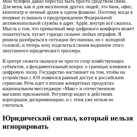
Мой телефон давно перестал быть просто средством связи.
Для меня, как и для миллионов других людей, это банк, офис,
кинотеатр и личный архив в одном флаконе. Поэтому, когда я
впервые услышала о предупреждении Федеральной
антимонопольной службы в адрес Apple, внутри всё сжалось.
Мысль о том, что привычный мир цифрового комфорта может
пошатнуться, пугает гораздо сильнее любых штрафов. Я
решила разобраться в ситуации без паники, но с холодной
головой, и теперь хочу поделиться своим видением этого
запутанного юридического триллера.
В центре сюжета оказался не просто спор хозяйствующих
субъектов, а фундаментальный вопрос о границах влияния в
цифровую эпоху. Государство настаивает на том, чтобы на
устройствах с iOS появился равный доступ к российским
сервисам. Речь идет о вполне конкретных продуктах:
национальном мессенджере «Макс» и отечественном
магазине приложений. Регулятор видит в действиях
корпорации дискриминацию, и с этим уже нельзя не
считаться.
Юридический сигнал, который нельзя
игнорировать