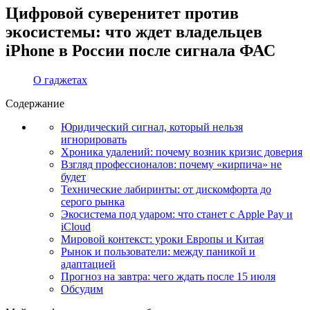
Цифровой суверенитет против
экосистемы: что ждет владельцев
iPhone в России после сигнала ФАС
О гаджетах
Содержание
Юридический сигнал, который нельзя
игнорировать
Хроника удалений: почему возник кризис доверия
Взгляд профессионалов: почему «кирпича» не
будет
Технические лабиринты: от дискомфорта до
серого рынка
Экосистема под ударом: что станет с Apple Pay и
iCloud
Мировой контекст: уроки Европы и Китая
Рынок и пользователи: между паникой и
адаптацией
Прогноз на завтра: чего ждать после 15 июля
Обсудим