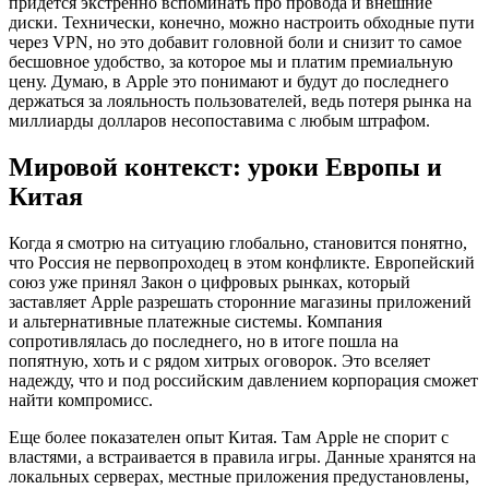
придется экстренно вспоминать про провода и внешние
диски. Технически, конечно, можно настроить обходные пути
через VPN, но это добавит головной боли и снизит то самое
бесшовное удобство, за которое мы и платим премиальную
цену. Думаю, в Apple это понимают и будут до последнего
держаться за лояльность пользователей, ведь потеря рынка на
миллиарды долларов несопоставима с любым штрафом.
Мировой контекст: уроки Европы и
Китая
Когда я смотрю на ситуацию глобально, становится понятно,
что Россия не первопроходец в этом конфликте. Европейский
союз уже принял Закон о цифровых рынках, который
заставляет Apple разрешать сторонние магазины приложений
и альтернативные платежные системы. Компания
сопротивлялась до последнего, но в итоге пошла на
попятную, хоть и с рядом хитрых оговорок. Это вселяет
надежду, что и под российским давлением корпорация сможет
найти компромисс.
Еще более показателен опыт Китая. Там Apple не спорит с
властями, а встраивается в правила игры. Данные хранятся на
локальных серверах, местные приложения предустановлены,