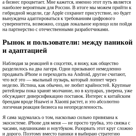
а бизнес процветает. Мне кажется, именно этот путь является
наиболее вероятным для России. В итоге мы можем прийти к
гибридной модели, где Apple сохранит присутствие, но будет
вынуждена адаптироваться к требованиям цифрового
суверенитета, возможно, создав локальное юрлицо или пойдя
на партнерство с отечественными разработчиками.
Рынок и пользователи: между паникой
и адаптацией
Наблюдая за реакцией в соцсетях, я вижу, как общество
разделилось на два лагеря. Одни призывают немедленно
продавать iPhone и переходить на Android, другие считают,
что всё это — мыльный пузырь, который лопнет через
неделю. Истина, как обычно, не любит крайностей. Крупные
ритейлеры пока хранят молчание, но в кулуарах, уверена, уже
обсуждают диверсификацию поставок. Интерес к китайским
брендам вроде Huawei и Xiaomi растет, и это абсолютно
логичная реакция бизнеса на неопределенность.
Я сама задумалась о том, насколько сильно привязана к
экосистеме. iPhone для меня — не просто трубка, это связка с
часами, наушниками и ноутбуком. Разорвать этот круг сложно
и дорого. Поэтому вместо паники я выбираю стратегию