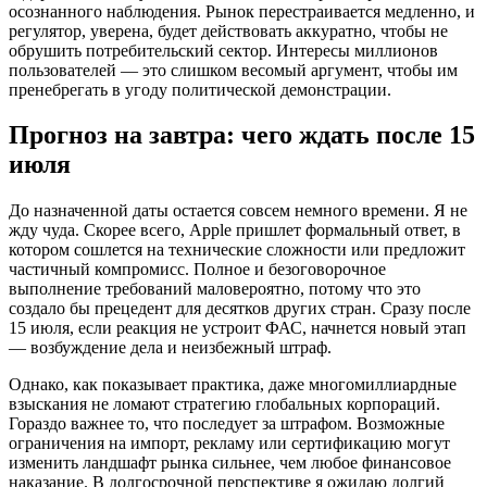
осознанного наблюдения. Рынок перестраивается медленно, и
регулятор, уверена, будет действовать аккуратно, чтобы не
обрушить потребительский сектор. Интересы миллионов
пользователей — это слишком весомый аргумент, чтобы им
пренебрегать в угоду политической демонстрации.
Прогноз на завтра: чего ждать после 15
июля
До назначенной даты остается совсем немного времени. Я не
жду чуда. Скорее всего, Apple пришлет формальный ответ, в
котором сошлется на технические сложности или предложит
частичный компромисс. Полное и безоговорочное
выполнение требований маловероятно, потому что это
создало бы прецедент для десятков других стран. Сразу после
15 июля, если реакция не устроит ФАС, начнется новый этап
— возбуждение дела и неизбежный штраф.
Однако, как показывает практика, даже многомиллиардные
взыскания не ломают стратегию глобальных корпораций.
Гораздо важнее то, что последует за штрафом. Возможные
ограничения на импорт, рекламу или сертификацию могут
изменить ландшафт рынка сильнее, чем любое финансовое
наказание. В долгосрочной перспективе я ожидаю долгий