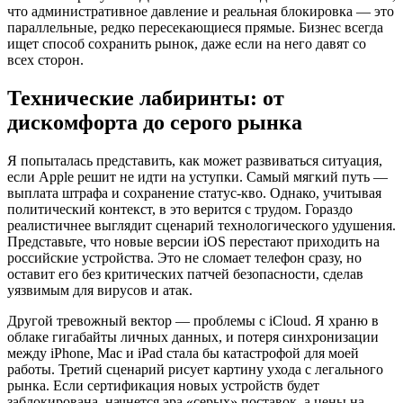
что административное давление и реальная блокировка — это
параллельные, редко пересекающиеся прямые. Бизнес всегда
ищет способ сохранить рынок, даже если на него давят со
всех сторон.
Технические лабиринты: от
дискомфорта до серого рынка
Я попыталась представить, как может развиваться ситуация,
если Apple решит не идти на уступки. Самый мягкий путь —
выплата штрафа и сохранение статус-кво. Однако, учитывая
политический контекст, в это верится с трудом. Гораздо
реалистичнее выглядит сценарий технологического удушения.
Представьте, что новые версии iOS перестают приходить на
российские устройства. Это не сломает телефон сразу, но
оставит его без критических патчей безопасности, сделав
уязвимым для вирусов и атак.
Другой тревожный вектор — проблемы с iCloud. Я храню в
облаке гигабайты личных данных, и потеря синхронизации
между iPhone, Mac и iPad стала бы катастрофой для моей
работы. Третий сценарий рисует картину ухода с легального
рынка. Если сертификация новых устройств будет
заблокирована, начнется эра «серых» поставок, а цены на