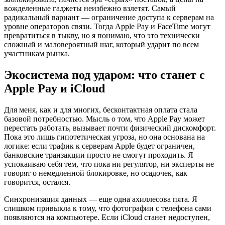
вожделенные гаджеты неизбежно взлетят. Самый
радикальный вариант — ограничение доступа к серверам на
уровне операторов связи. Тогда Apple Pay и FaceTime могут
превратиться в тыкву, но я понимаю, что это технически
сложный и маловероятный шаг, который ударит по всем
участникам рынка.
Экосистема под ударом: что станет с
Apple Pay и iCloud
Для меня, как и для многих, бесконтактная оплата стала
базовой потребностью. Мысль о том, что Apple Pay может
перестать работать, вызывает почти физический дискомфорт.
Пока это лишь гипотетическая угроза, но она основана на
логике: если трафик к серверам Apple будет ограничен,
банковские транзакции просто не смогут проходить. Я
успокаиваю себя тем, что пока ни регулятор, ни эксперты не
говорят о немедленной блокировке, но осадочек, как
говорится, остался.
Синхронизация данных — еще одна ахиллесова пята. Я
слишком привыкла к тому, что фотографии с телефона сами
появляются на компьютере. Если iCloud станет недоступен,