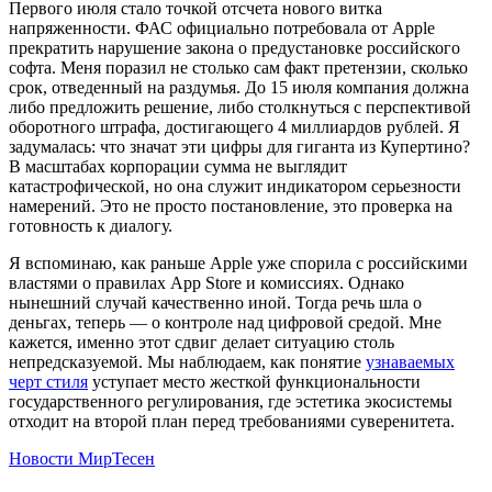
Первого июля стало точкой отсчета нового витка
напряженности. ФАС официально потребовала от Apple
прекратить нарушение закона о предустановке российского
софта. Меня поразил не столько сам факт претензии, сколько
срок, отведенный на раздумья. До 15 июля компания должна
либо предложить решение, либо столкнуться с перспективой
оборотного штрафа, достигающего 4 миллиардов рублей. Я
задумалась: что значат эти цифры для гиганта из Купертино?
В масштабах корпорации сумма не выглядит
катастрофической, но она служит индикатором серьезности
намерений. Это не просто постановление, это проверка на
готовность к диалогу.
Я вспоминаю, как раньше Apple уже спорила с российскими
властями о правилах App Store и комиссиях. Однако
нынешний случай качественно иной. Тогда речь шла о
деньгах, теперь — о контроле над цифровой средой. Мне
кажется, именно этот сдвиг делает ситуацию столь
непредсказуемой. Мы наблюдаем, как понятие
узнаваемых
черт стиля
уступает место жесткой функциональности
государственного регулирования, где эстетика экосистемы
отходит на второй план перед требованиями суверенитета.
Новости МирТесен