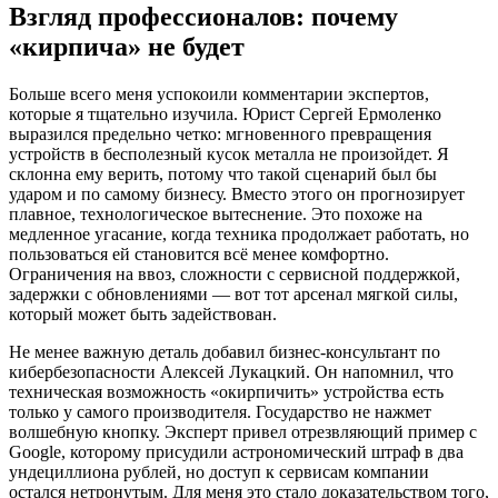
Взгляд профессионалов: почему
«кирпича» не будет
Больше всего меня успокоили комментарии экспертов,
которые я тщательно изучила. Юрист Сергей Ермоленко
выразился предельно четко: мгновенного превращения
устройств в бесполезный кусок металла не произойдет. Я
склонна ему верить, потому что такой сценарий был бы
ударом и по самому бизнесу. Вместо этого он прогнозирует
плавное, технологическое вытеснение. Это похоже на
медленное угасание, когда техника продолжает работать, но
пользоваться ей становится всё менее комфортно.
Ограничения на ввоз, сложности с сервисной поддержкой,
задержки с обновлениями — вот тот арсенал мягкой силы,
который может быть задействован.
Не менее важную деталь добавил бизнес-консультант по
кибербезопасности Алексей Лукацкий. Он напомнил, что
техническая возможность «окирпичить» устройства есть
только у самого производителя. Государство не нажмет
волшебную кнопку. Эксперт привел отрезвляющий пример с
Google, которому присудили астрономический штраф в два
ундециллиона рублей, но доступ к сервисам компании
остался нетронутым. Для меня это стало доказательством того,