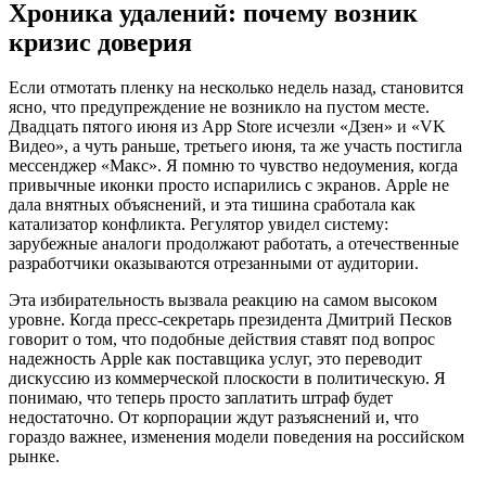
Хроника удалений: почему возник
кризис доверия
Если отмотать пленку на несколько недель назад, становится
ясно, что предупреждение не возникло на пустом месте.
Двадцать пятого июня из App Store исчезли «Дзен» и «VK
Видео», а чуть раньше, третьего июня, та же участь постигла
мессенджер «Макс». Я помню то чувство недоумения, когда
привычные иконки просто испарились с экранов. Apple не
дала внятных объяснений, и эта тишина сработала как
катализатор конфликта. Регулятор увидел систему:
зарубежные аналоги продолжают работать, а отечественные
разработчики оказываются отрезанными от аудитории.
Эта избирательность вызвала реакцию на самом высоком
уровне. Когда пресс-секретарь президента Дмитрий Песков
говорит о том, что подобные действия ставят под вопрос
надежность Apple как поставщика услуг, это переводит
дискуссию из коммерческой плоскости в политическую. Я
понимаю, что теперь просто заплатить штраф будет
недостаточно. От корпорации ждут разъяснений и, что
гораздо важнее, изменения модели поведения на российском
рынке.