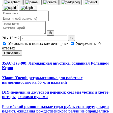
😊
20 - 13 = ?
↻
Уведомлять о новых комментариях
Уведомлять об
ответах
Отправить
35АС-1 (S-90): Легендарная акустика, созданная Роландом
Керно
Xiaomi Yuemi: ретро-механика для работы с
выносливостью на 50 млн нажатий
DIY-поделки из джутовой веревки: создаем уютный хюгге-
интерьер своими руками
Российский рынок в начале года: рубль стагнирует, акции
падают, ожидания рождественского ралли не оправдались