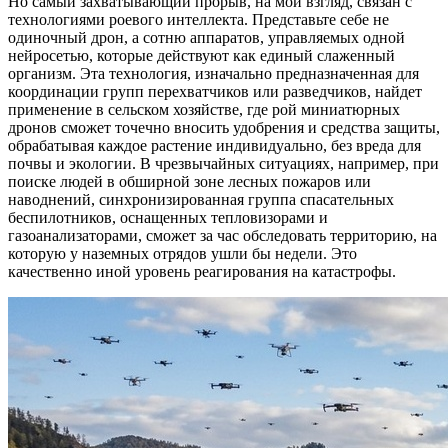
Но самый захватывающий прорыв, на мой взгляд, связан с
технологиями роевого интеллекта. Представьте себе не
одиночный дрон, а сотню аппаратов, управляемых одной
нейросетью, которые действуют как единый слаженный
организм. Эта технология, изначально предназначенная для
координации групп перехватчиков или разведчиков, найдет
применение в сельском хозяйстве, где рой миниатюрных
дронов сможет точечно вносить удобрения и средства защиты,
обрабатывая каждое растение индивидуально, без вреда для
почвы и экологии. В чрезвычайных ситуациях, например, при
поиске людей в обширной зоне лесных пожаров или
наводнений, синхронизированная группа спасательных
беспилотников, оснащенных тепловизорами и
газоанализаторами, сможет за час обследовать территорию, на
которую у наземных отрядов ушли бы недели. Это
качественно иной уровень реагирования на катастрофы.