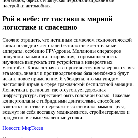
подъездов, офисов и запуская персонализированные
настройки автомобиля.
Рой в небе: от тактики к мирной
логистике и спасению
Сложно отрицать, что истинным символом технологической
гонки последних лет стали беспилотные летательные
аппараты, особенно FPV-дроны. Миллионы операторов
получили навыки пилотирования, а промышленность
научилась выпускать эти устройства в невероятных
масштабах. Когда острая фаза противостояния завершится, вся
эта мощь, знания и производственная база неизбежно будут
искать новое применение. Я убеждена, что мы увидим
настоящий взрыв в сфере гражданской беспилотной авиации.
Логистика в регионах, где отсутствует дорожная
инфраструктура, перестанет быть головной болью. Тяжелые
конвертопланы с гибридными двигателями, способные
взлетать с пятачка и перевозить сотни килограммов груза,
возьмут на себя доставку медикаментов, стройматериалов и
продуктов в самые удаленные уголки.
Новости МирТесен