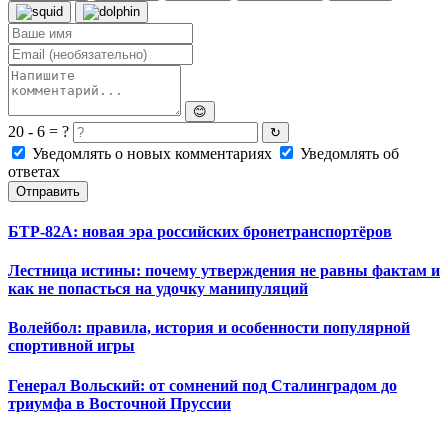
😊
20 - 6 = ?
↻
Уведомлять о новых комментариях
Уведомлять об
ответах
Отправить
БТР-82А: новая эра российских бронетранспортёров
Лестница истины: почему утверждения не равны фактам и
как не попасться на удочку манипуляций
Волейбол: правила, история и особенности популярной
спортивной игры
Генерал Вольский: от сомнений под Сталинградом до
триумфа в Восточной Пруссии