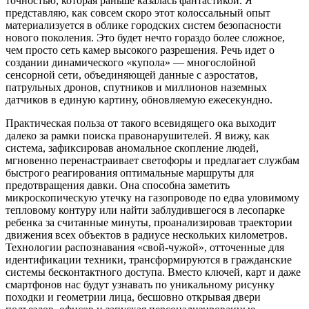
точностью, которая раньше казалась фантастикой. Я
представляю, как совсем скоро этот колоссальный опыт
материализуется в облике городских систем безопасности
нового поколения. Это будет нечто гораздо более сложное,
чем просто сеть камер высокого разрешения. Речь идет о
создании динамического «купола» — многослойной
сенсорной сети, объединяющей данные с аэростатов,
патрульных дронов, спутников и миллионов наземных
датчиков в единую картину, обновляемую ежесекундно.
Практическая польза от такого всевидящего ока выходит
далеко за рамки поиска правонарушителей. Я вижу, как
система, зафиксировав аномальное скопление людей,
мгновенно перенастраивает светофоры и предлагает службам
быстрого реагирования оптимальные маршруты для
предотвращения давки. Она способна заметить
микроскопическую утечку на газопроводе по едва уловимому
тепловому контуру или найти заблудившегося в лесопарке
ребенка за считанные минуты, проанализировав траектории
движения всех объектов в радиусе нескольких километров.
Технологии распознавания «свой-чужой», отточенные для
идентификации техники, трансформируются в гражданские
системы бесконтактного доступа. Вместо ключей, карт и даже
смартфонов нас будут узнавать по уникальному рисунку
походки и геометрии лица, бесшовно открывая двери