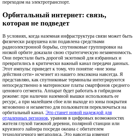
переходом на электротранспорт.
Орбитальный интернет: связь,
которая не подведет
В условиях, когда наземная инфраструктура связи может быть
физически разрушена или подавлена средствами
радиоэлектронной борьбы, спутниковые группировки на
низкой орбите доказали свою стратегическую незаменимость.
Они перестали быть дорогой экзотикой для избранных и
превратились в критически важный канал передачи данных.
Этот импульс приведет к тому, что понятие «вне зоны
действия сети» исчезнет из нашего лексикона навсегда. Я
представляю, как спутниковые терминалы интегрируются
непосредственно в материнские платы смартфонов среднего
ценового сегмента. Аппарат будет работать в гибридном
режиме: при наличии наземной вышки использовать ее
ресурс, а при малейшем сбое или выходе из зоны покрытия
мгновенно и незаметно для пользователя переключаться на
орбитальный канал.
Это станет новой надеждой для
отдаленных регионов
, уравняв в цифровых возможностях
жителя глухой таежной деревни, полярной станции или
круизного лайнера посреди океана с обитателем
технологичного мегаполиса. Это навсегда изменит