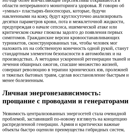
Но еще более впечатляющие перспективы открываются в
области непрерывного мониторинга здоровья. Я говорю об
«умных» пластырях-биосенсорах, которые, будучи
наклеенными на кожу, будут круглосуточно анализировать
десятки параметров крови, пота и межклеточной жидкости,
предупреждая о начале сепсиса, ишемической атаке или
критическом скачке глюкозы задолго до появления первых
симптомов. Гражданские версии кровоостанавливающих
турникетов, сконструированных так, чтобы человек мог
наложить их на собственную конечность одной рукой, станут
стандартным элементом безопасности в автомобилях и на
производствах. А методики ускоренной регенерации тканей и
лечения обширных ожогов, спасшие множество жизней,
совершат революцию в терапии хронических язв, пролежней
и тяжелых бытовых травм, сделав восстановление быстрым и
менее болезненным.
Личная энергонезависимость:
прощание с проводами и генераторами
Уязвимость централизованных энергосетей стала очевидной
проблемой, заставившей по-новому взглянуть на концепцию
распределенной генерации. Армия и критически важные
объекты быстро оценили преимущества гибридных систем,