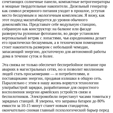
сочетающих солнечные панели, компактные ветрогенераторы
и мощные твердотельные накопители. Дизельный генератор
как символ резервного питания уходит в прошлое, уступая
место бесшумным и экологичным комплексам. Я вижу, как
этот подход масштабируется до уровня обычного
домохозяйства. Представьте себе модульную станцию,
собранную как конструктор: на балконе или фасаде
развернуты рулонные фотопанели, во дворе установлен
вертикальный ветряк с лопастями, чья аэродинамика делает
его практически бесшумным, а в техническом помещении
стоит накопитель размером с небольшой чемодан,
запасающий энергию, достаточную для автономной работы
дома в течение суток и более.
Эта связка не только обеспечит бесперебойное питание при
авариях в магистральных сетях, но и позволит миллионам
людей стать просьюмерами — и потребителями, и
поставщиками энергии, продавая излишки в общую сеть.
Параллельно с этим в нашу жизнь ворвутся технологии
ультрабыстрой зарядки, разработанные для скоростного
восполнения энергии армейских устройств связи и
беспилотников. Электромобили перестанут часами томиться у
зарядных станций. Я уверена, что заправка батареи до 80%
емкости за 10-15 минут станет новым стандартом,
окончательно снимая главный психологический барьер перед