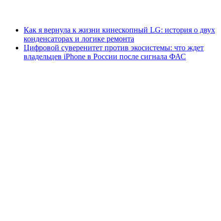
Как я вернула к жизни кинескопный LG: история о двух
конденсаторах и логике ремонта
Цифровой суверенитет против экосистемы: что ждет
владельцев iPhone в России после сигнала ФАС