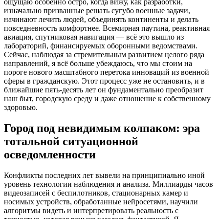
ощущаю особенно остро, когда вижу, как разработки,
изначально призванные решать сугубо военные задачи,
начинают лечить людей, объединять континенты и делать
повседневность комфортнее. Всемирная паутина, реактивная
авиация, спутниковая навигация — всё это вышло из
лабораторий, финансируемых оборонными ведомствами.
Сейчас, наблюдая за стремительным развитием целого ряда
направлений, я всё больше убеждаюсь, что мы стоим на
пороге нового масштабного перетока инноваций из военной
сферы в гражданскую. Этот процесс уже не остановить, и в
ближайшие пять-десять лет он фундаментально преобразит
наш быт, городскую среду и даже отношение к собственному
здоровью.
Город под невидимым колпаком: эра
тотальной ситуационной
осведомленности
Конфликты последних лет вывели на принципиально иной
уровень технологии наблюдения и анализа. Миллиарды часов
видеозаписей с беспилотников, стационарных камер и
носимых устройств, обработанные нейросетями, научили
алгоритмы видеть и интерпретировать реальность с