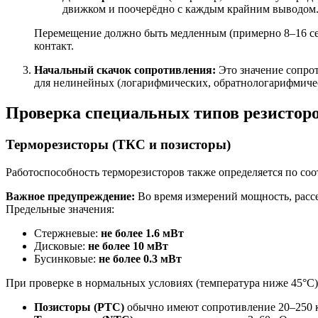
движком и поочерёдно с каждым крайним выводом
Перемещение должно быть медленным (примерно 8–16 сек
контакт.
Начальный скачок сопротивления:
Это значение сопро
для нелинейных (логарифмических, обратнологарифмичес
Проверка специальных типов резистор
Терморезисторы (ТКС и позисторы)
Работоспособность терморезисторов также определяется по со
Важное предупреждение:
Во время измерений мощность, рассе
Предельные значения:
Стержневые:
не более 1.6 мВт
Дисковые:
не более 10 мВт
Бусинковые:
не более 0.3 мВт
При проверке в нормальных условиях (температура ниже 45°C)
Позисторы (PTC)
обычно имеют сопротивление 20–250 кО