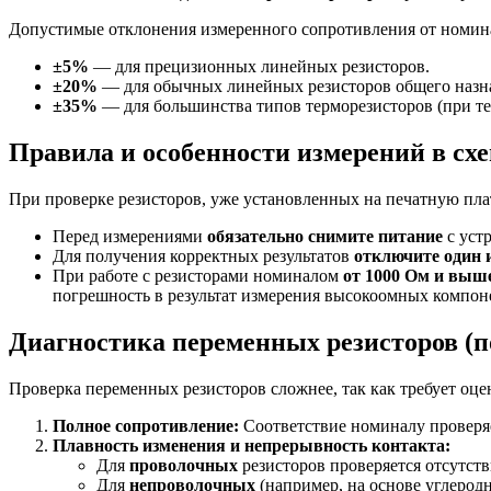
Допустимые отклонения измеренного сопротивления от номина
±5%
— для прецизионных линейных резисторов.
±20%
— для обычных линейных резисторов общего назн
±35%
— для большинства типов терморезисторов (при те
Правила и особенности измерений в сх
При проверке резисторов, уже установленных на печатную пла
Перед измерениями
обязательно снимите питание
с устр
Для получения корректных результатов
отключите один 
При работе с резисторами номиналом
от 1000 Ом и выш
погрешность в результат измерения высокоомных компон
Диагностика переменных резисторов (п
Проверка переменных резисторов сложнее, так как требует оце
Полное сопротивление:
Соответствие номиналу проверя
Плавность изменения и непрерывность контакта:
Для
проволочных
резисторов проверяется отсутс
Для
непроволочных
(например, на основе углерод