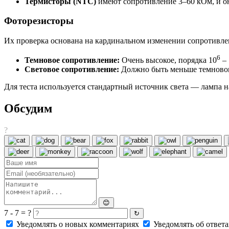
Термисторы (NTC)
имеют сопротивление 3–60 кОм, и он
Фоторезисторы
Их проверка основана на кардинальном изменении сопротивлен
6
Темновое сопротивление:
Очень высокое, порядка 10
– 
Световое сопротивление:
Должно быть меньше темнового 
Для теста используется стандартный источник света — лампа н
Обсудим
?
😊
7 - 7 = ?
↻
Уведомлять о новых комментариях
Уведомлять об ответа