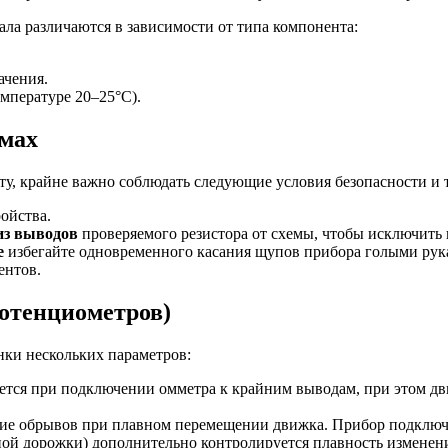
ла различаются в зависимости от типа компонента:
ачения.
мпературе 20–25°C).
емах
ту, крайне важно соблюдать следующие условия безопасности и 
ойства.
из выводов
проверяемого резистора от схемы, чтобы исключить
е
избегайте одновременного касания щупов прибора голыми рук
ентов.
отенциометров)
нки нескольких параметров:
ется при подключении омметра к крайним выводам, при этом дв
твие обрывов при плавном перемещении движка. Прибор подклю
ной дорожки) дополнительно контролируется плавность измене