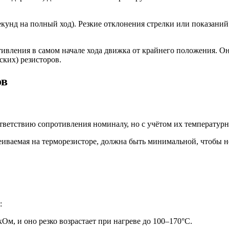
.
унд на полный ход). Резкие отклонения стрелки или показаний
тивления в самом начале хода движка от крайнего положения. 
ких) резисторов.
ов
ответствию сопротивления номиналу, но с учётом их температур
иваемая на терморезисторе, должна быть минимальной, чтобы не 
:
м, и оно резко возрастает при нагреве до 100–170°C.