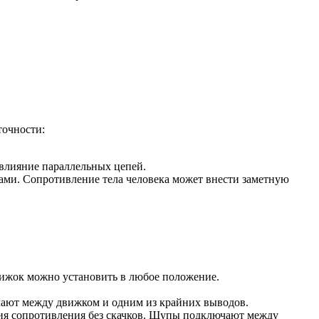
точности:
 влияние параллельных цепей.
ами. Сопротивление тела человека может внести заметную
ижок можно установить в любое положение.
чают между движком и одним из крайних выводов.
ния сопротивления без скачков. Щупы подключают между