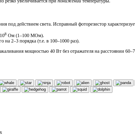
о резко увеличивается при
понижении
температуры.
ия под действием света. Исправный фоторезистор характеризуе
8
10
Ом (1–100 МОм).
на 2–3 порядка (т.е. в 100–1000 раз).
акаливания мощностью 40 Вт без отражателя на расстоянии 60–70
х