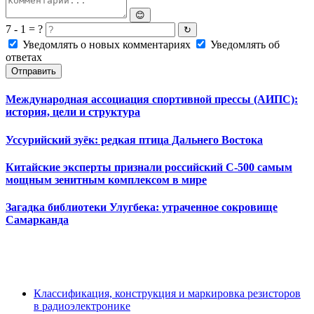
😊
7 - 1 = ?
↻
Уведомлять о новых комментариях
Уведомлять об
ответах
Отправить
Международная ассоциация спортивной прессы (АИПС):
история, цели и структура
Уссурийский зуёк: редкая птица Дальнего Востока
Китайские эксперты признали российский С-500 самым
мощным зенитным комплексом в мире
Загадка библиотеки Улугбека: утраченное сокровище
Самарканда
Классификация, конструкция и маркировка резисторов
в радиоэлектронике