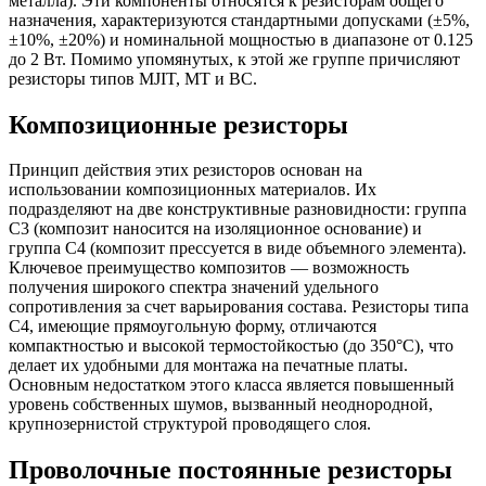
металла). Эти компоненты относятся к резисторам общего
назначения, характеризуются стандартными допусками (±5%,
±10%, ±20%) и номинальной мощностью в диапазоне от 0.125
до 2 Вт. Помимо упомянутых, к этой же группе причисляют
резисторы типов MJIT, МТ и ВС.
Композиционные резисторы
Принцип действия этих резисторов основан на
использовании композиционных материалов. Их
подразделяют на две конструктивные разновидности: группа
С3 (композит наносится на изоляционное основание) и
группа С4 (композит прессуется в виде объемного элемента).
Ключевое преимущество композитов — возможность
получения широкого спектра значений удельного
сопротивления за счет варьирования состава. Резисторы типа
С4, имеющие прямоугольную форму, отличаются
компактностью и высокой термостойкостью (до 350°C), что
делает их удобными для монтажа на печатные платы.
Основным недостатком этого класса является повышенный
уровень собственных шумов, вызванный неоднородной,
крупнозернистой структурой проводящего слоя.
Проволочные постоянные резисторы