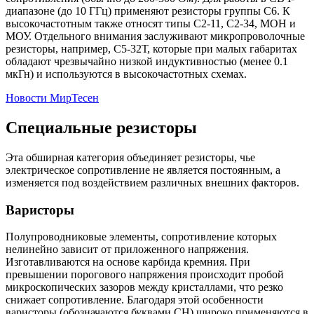
диапазоне (до 10 ГГц) применяют резисторы группы С6. К
высокочастотным также относят типы С2-11, С2-34, МОН и
МОУ. Отдельного внимания заслуживают микропроволочные
резисторы, например, С5-32Т, которые при малых габаритах
обладают чрезвычайно низкой индуктивностью (менее 0.1
мкГн) и используются в высокочастотных схемах.
Новости МирТесен
Специальные резисторы
Эта обширная категория объединяет резисторы, чье
электрическое сопротивление не является постоянным, а
изменяется под воздействием различных внешних факторов.
Варисторы
Полупроводниковые элементы, сопротивление которых
нелинейно зависит от приложенного напряжения.
Изготавливаются на основе карбида кремния. При
превышении порогового напряжения происходит пробой
микроскопических зазоров между кристаллами, что резко
снижает сопротивление. Благодаря этой особенности
варисторы (обозначаются буквами СН) широко применяются в