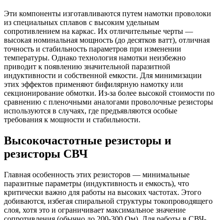
Эти компоненты изготавливаются путем намотки проволоки
из специальных сплавов с высоким удельным
сопротивлением на каркас. Их отличительные черты —
высокая номинальная мощность (до десятков ватт), отличная
точность и стабильность параметров при изменении
температуры. Однако технология намотки неизбежно
приводит к появлению значительной паразитной
индуктивности и собственной емкости. Для минимизации
этих эффектов применяют бифилярную намотку или
секционирование обмотки. Из-за более высокой стоимости по
сравнению с пленочными аналогами проволочные резисторы
используются в случаях, где предъявляются особые
требования к мощности и стабильности.
Высокочастотные резисторы и
резисторы СВЧ
Главная особенность этих резисторов — минимальные
паразитные параметры (индуктивность и емкость), что
критически важно для работы на высоких частотах. Этого
добиваются, избегая спиральной структуры токопроводящего
слоя, хотя это и ограничивает максимальное значение
сопротивления (обычно до 200-300 Ом). Для работы в СВЧ-